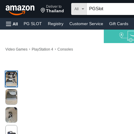
Deliver to
All
Thailand
PG SLOT
Registry
Customer Service
Gift Cards
All
›
›
Video Games
PlayStation 4
Consoles