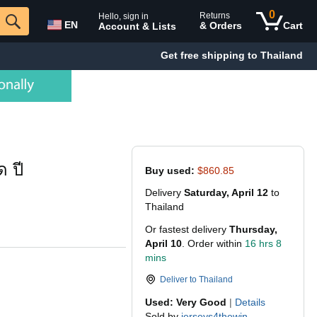
0
Returns
Hello, sign in
EN
& Orders
Cart
Account & Lists
Get free shipping to Thailand
ด ปี
Buy used:
$860.85
Delivery
Saturday, April 12
to
Thailand
Or fastest delivery
Thursday,
April 10
. Order within
16 hrs 8
mins
Deliver to
Thailand
Used: Very Good
|
Details
Sold by
jerseys4thewin