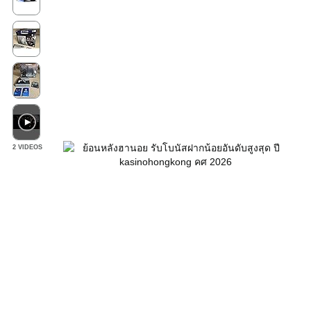
2 VIDEOS