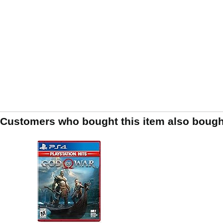
Customers who bought this item also bough