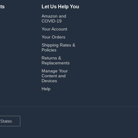
ts
Let Us Help You
Amazon and
COVID-19
Your Account
Your Orders
Shipping Rates &
Policies
Returns &
Replacements
Manage Your
Content and
Devices
Help
 States