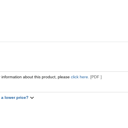
 information about this product, please
click here.
[PDF ]
t a lower price?