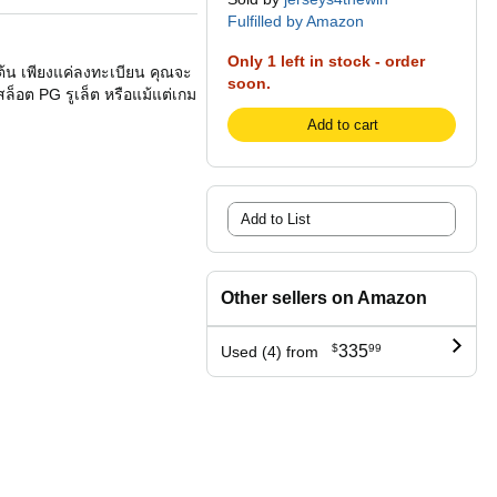
Fulfilled by Amazon
Only 1 left in stock - order
ต้น เพียงแค่ลงทะเบียน คุณจะ
soon.
นสล็อต PG รูเล็ต หรือแม้แต่เกม
Add to cart
Add to List
Other sellers on Amazon
$
335
99
Used (4) from