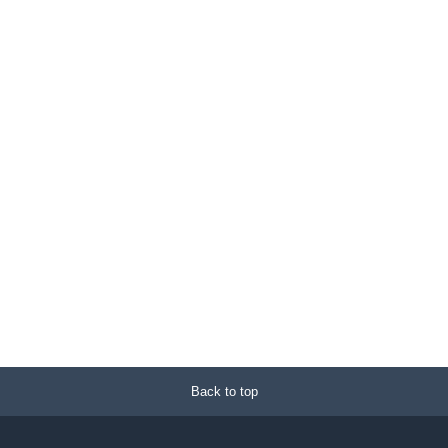
Back to top