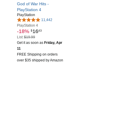
God of War Hits -
PlayStation 4
PlayStation
11,442
PlayStation 4
-18%
16
$
43
List:
$19.99
Get it as soon as
Friday, Apr
11
FREE Shipping on orders
over $35 shipped by Amazon