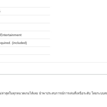
5
Entertainment
equired. (included)
ม่ล่าสุดในทุกหมวดเกมได้เลย นำพาประสบการณ์การเล่นที่เหนือระดับ โดยระบบสมาช