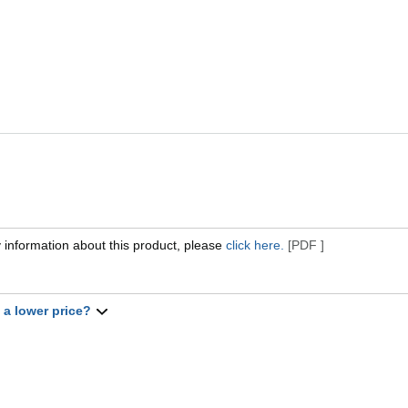
 information about this product, please
click here.
[PDF ]
t a lower price?