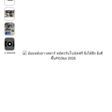
2 VIDEOS