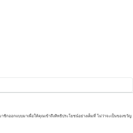
ิกออกแบบมาเพื่อให้คุณเข้าถึงสิทธิประโยชน์อย่างเต็มที่ ไม่ว่าจะเป็นของขวัญ