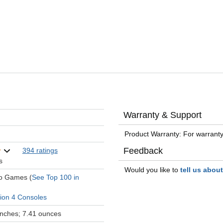
Warranty & Support
Product Warranty: For warranty
Feedback
394 ratings
s
Would you like to
tell us abou
eo Games (
See Top 100 in
tion 4 Consoles
 inches; 7.41 ounces