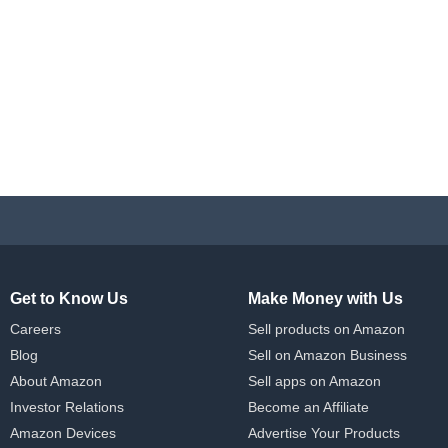
Get to Know Us
Make Money with Us
Careers
Sell products on Amazon
Blog
Sell on Amazon Business
About Amazon
Sell apps on Amazon
Investor Relations
Become an Affiliate
Amazon Devices
Advertise Your Products