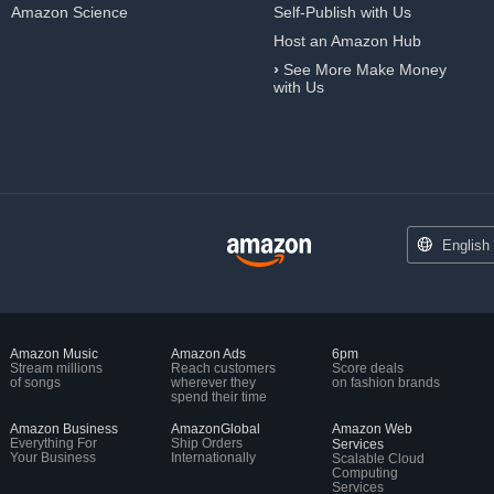
Amazon Science
Self-Publish with Us
Host an Amazon Hub
›
See More Make Money
with Us
English
Amazon Music
Amazon Ads
6pm
Stream millions
Reach customers
Score deals
of songs
wherever they
on fashion brands
spend their time
Amazon Business
AmazonGlobal
Amazon Web
Everything For
Ship Orders
Services
Your Business
Internationally
Scalable Cloud
Computing
Services