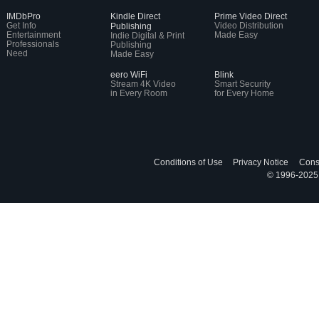
IMDbPro
Kindle Direct
Prime Video Direct
Get Info
Video Distribution
Publishing
Entertainment
Made Easy
Indie Digital & Print
Professionals
Publishing
Need
Made Easy
eero WiFi
Blink
Stream 4K Video
Smart Security
in Every Room
for Every Home
Conditions of Use
Privacy Notice
Cons
© 1996-2025, 