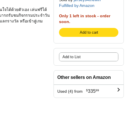
Fulfilled by Amazon
นใจได้ด้วยตัวเอง เล่นฟรีได้
สามารถรับชมกิจกรรมประจำวัน
Only 1 left in stock - order
แลกรางวัล หรือเข้าสูู่เกม
soon.
Add to cart
Add to List
Other sellers on Amazon
$
335
99
Used (4) from