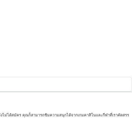
ม้ยังไม่ได้สมัคร คุณก็สามารถชิมความสนุกได้จากเกมคาสิโนและกีฬาที่เราคัดสรร