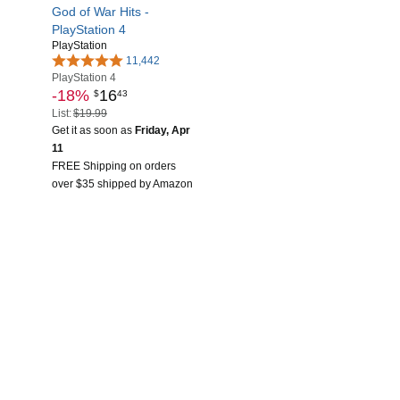
God of War Hits -
PlayStation 4
PlayStation
11,442
PlayStation 4
-18%
16
$
43
List:
$19.99
Get it as soon as
Friday, Apr
11
FREE Shipping on orders
over $35 shipped by Amazon