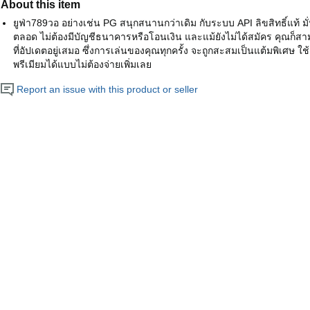
About this item
ยูฟ่า789วอ อย่างเช่น PG สนุกสนานกว่าเดิม กับระบบ API ลิขสิทธิ์แท้ มั่
ตลอด ไม่ต้องมีบัญชีธนาคารหรือโอนเงิน และแม้ยังไม่ได้สมัคร คุณก็
ที่อัปเดตอยู่เสมอ ซึ่งการเล่นของคุณทุกครั้ง จะถูกสะสมเป็นแต้มพิเศษ ใช้
พรีเมียมได้แบบไม่ต้องจ่ายเพิ่มเลย
Report an issue with this product or seller