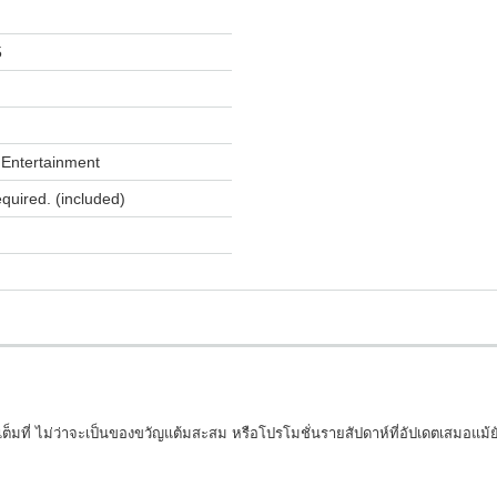
5
Entertainment
equired. (included)
งเต็มที่ ไม่ว่าจะเป็นของขวัญแต้มสะสม หรือโปรโมชั่นรายสัปดาห์ที่อัปเดตเสมอแ