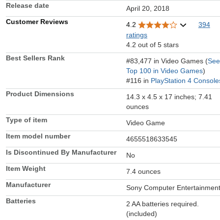
Release date
April 20, 2018
Customer Reviews
4.2
394
ratings
4.2 out of 5 stars
Best Sellers Rank
#83,477 in Video Games (
See
Top 100 in Video Games
)
#116 in
PlayStation 4 Console
Product Dimensions
14.3 x 4.5 x 17 inches; 7.41
ounces
Type of item
Video Game
Item model number
4655518633545
Is Discontinued By Manufacturer
No
Item Weight
7.4 ounces
Manufacturer
Sony Computer Entertainmen
Batteries
2 AA batteries required.
(included)