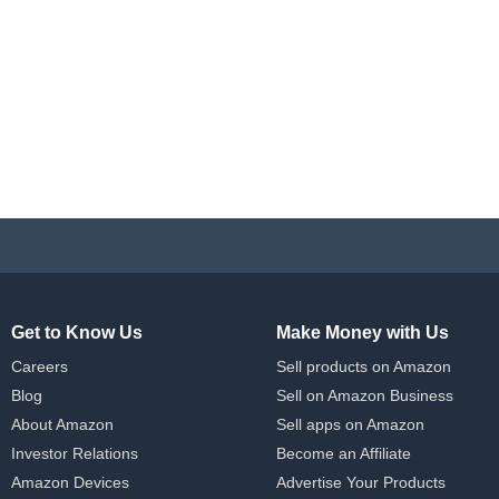
Get to Know Us
Make Money with Us
Careers
Sell products on Amazon
Blog
Sell on Amazon Business
About Amazon
Sell apps on Amazon
Investor Relations
Become an Affiliate
Amazon Devices
Advertise Your Products