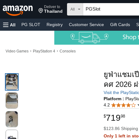
Deliver to
All
Thailand
PG SLOT
Registry
Customer Service
Gift Cards
S
All
›
›
Video Games
PlayStation 4
Consoles
ยูฟ่าแชมเป
คศ 2026 ฝ
Visit the PlayStat
Platform :
PlaySt
4.2
719
$
98
$123.86 Shipping
Only 1 left in st