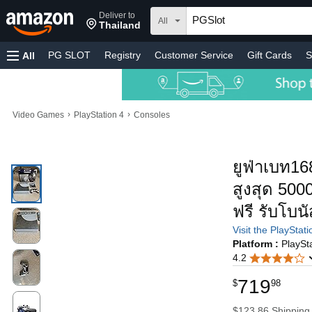
Deliver to
All
Thailand
PG SLOT
Registry
Customer Service
Gift Cards
S
All
›
›
Video Games
PlayStation 4
Consoles
ยูฟ่าเบท16
สูงสุด 500
ฟรี รับโบน
Visit the PlayStat
Platform :
PlaySt
4.2
719
$
98
$123.86 Shipping