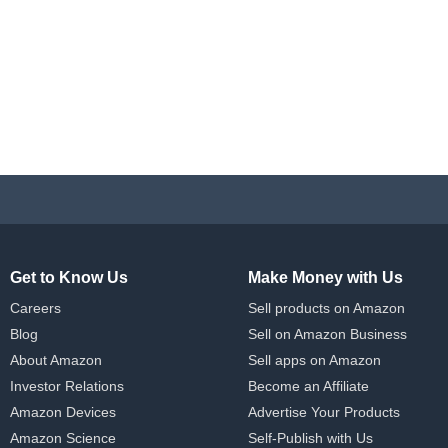
Get to Know Us
Make Money with Us
Careers
Sell products on Amazon
Blog
Sell on Amazon Business
About Amazon
Sell apps on Amazon
Investor Relations
Become an Affiliate
Amazon Devices
Advertise Your Products
Amazon Science
Self-Publish with Us