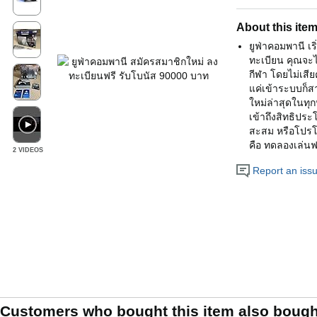
About this ite
ยูฟ่าคอมพานี เ
ทะเบียน คุณจะไ
กีฬา โดยไม่เสีย
แค่เข้าระบบก็ส
ใหม่ล่าสุดในท
เข้าถึงสิทธิประ
สะสม หรือโปรโมช
คือ ทดลองเล่นฟร
2 VIDEOS
Report an issue
Customers who bought this item also bough