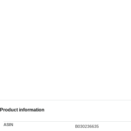
Product information
ASIN
B030236635