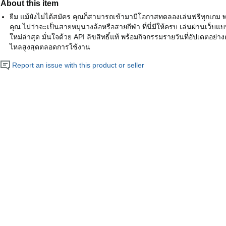
About this item
ยืม แม้ยังไม่ได้สมัคร คุณก็สามารถเข้ามามีโอกาสทดลองเล่นฟรีทุกเกม 
คุณ ไม่ว่าจะเป็นสายหมุนวงล้อหรือสายกีฬา ที่นี่มีให้ครบ เล่นผ่านเว็
ใหม่ล่าสุด มั่นใจด้วย API ลิขสิทธิ์แท้ พร้อมกิจกรรมรายวันที่อัปเดตอย่าง
ไหลสูงสุดตลอดการใช้งาน
Report an issue with this product or seller