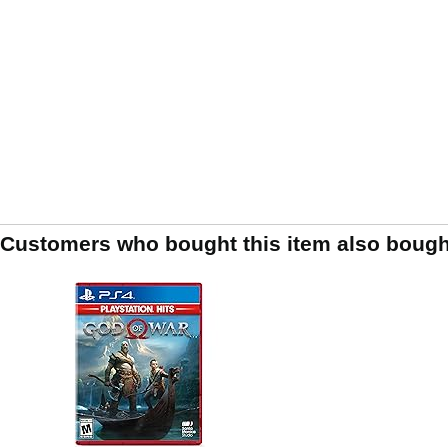
Customers who bought this item also bough