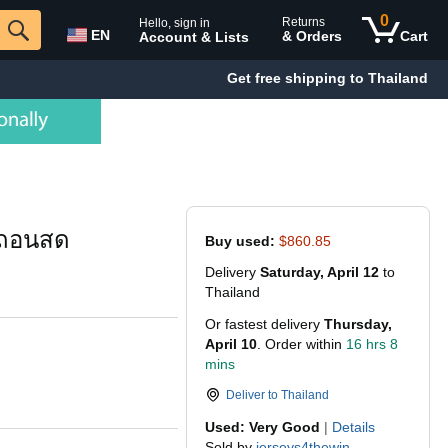
0
Returns
Hello, sign in
EN
& Orders
Cart
Account & Lists
Get free shipping to Thailand
กถอนสด
Buy used:
$860.85
Delivery
Saturday, April 12
to
Thailand
Or fastest delivery
Thursday,
April 10
. Order within
16 hrs 8
mins
Deliver to
Thailand
Used: Very Good
|
Details
Sold by
jerseys4thewin