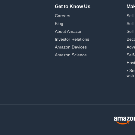
Get to Know Us
Mak
Careers
Sell
Blog
Sell
About Amazon
Sell
Investor Relations
Beco
Amazon Devices
Adve
Amazon Science
Self
Hos
›
Se
with