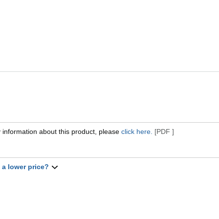
 information about this product, please
click here.
[PDF ]
t a lower price?