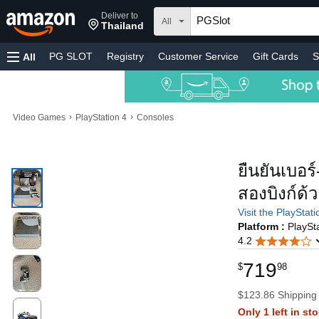
Deliver to
All
Thailand
PG SLOT
Registry
Customer Service
Gift Cards
S
All
›
›
Video Games
PlayStation 4
Consoles
ยืนยันเบอร์
สองบิงก์ด้ว
Visit the PlayStat
Platform :
PlaySt
4.2
719
$
98
$123.86 Shipping
Only 1 left in st