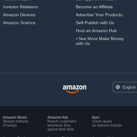
Investor Relations
Become an Affiliate
Amazon Devices
Advertise Your Products
Amazon Science
Self-Publish with Us
Host an Amazon Hub
›
See More Make Money
with Us
English
Amazon Music
Amazon Ads
6pm
Stream millions
Reach customers
Score deals
of songs
wherever they
on fashion brands
spend their time