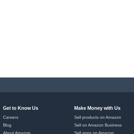
Get to Know Us
Make Money with Us
Careers
Sell products on Amazon
Blog
Sell on Amazon Business
About Amazon
Sell apps on Amazon