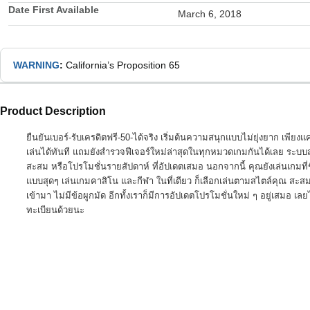
Date First Available
March 6, 2018
WARNING
:
California’s Proposition 65
Product Description
ยืนยันเบอร์-รับเครดิตฟรี-50-ได้จริง เริ่มต้นความสนุกแบบไม่ยุ่งยาก เพีย
เล่นได้ทันที แถมยังสำรวจฟีเจอร์ใหม่ล่าสุดในทุกหมวดเกมกันได้เลย ระบบสม
สะสม หรือโปรโมชั่นรายสัปดาห์ ที่อัปเดตเสมอ นอกจากนี้ คุณยังเล่นเกม
แบบสุดๆ เล่นเกมคาสิโน และกีฬา ในที่เดียว ก็เลือกเล่นตามสไตล์คุณ สะสม
เข้ามา ไม่มีข้อผูกมัด อีกทั้งเราก็มีการอัปเดตโปรโมชั่นใหม่ ๆ อยู่เสมอ
ทะเบียนด้วยนะ