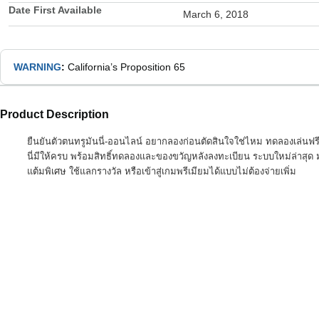
Date First Available
March 6, 2018
WARNING
:
California’s Proposition 65
Product Description
ยืนยันตัวตนทรูมันนี่-ออนไลน์ อยากลองก่อนตัดสินใจใช่ไหม ทดลองเล่นฟรี 
นี่มีให้ครบ พร้อมสิทธิ์ทดลองและของขวัญหลังลงทะเบียน ระบบใหม่ล่าสุด มั่นใ
แต้มพิเศษ ใช้แลกรางวัล หรือเข้าสู่เกมพรีเมียมได้แบบไม่ต้องจ่ายเพิ่ม