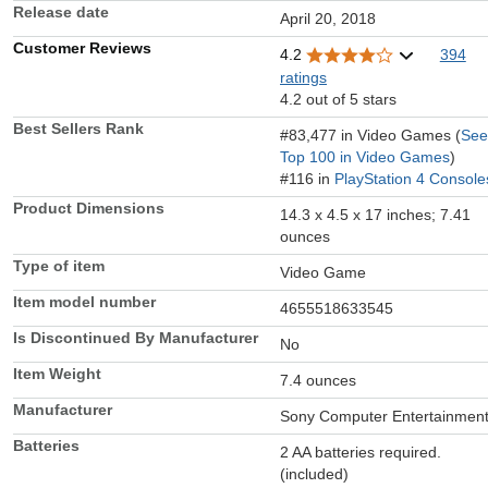
Release date
April 20, 2018
Customer Reviews
4.2
394
ratings
4.2 out of 5 stars
Best Sellers Rank
#83,477 in Video Games (
See
Top 100 in Video Games
)
#116 in
PlayStation 4 Console
Product Dimensions
14.3 x 4.5 x 17 inches; 7.41
ounces
Type of item
Video Game
Item model number
4655518633545
Is Discontinued By Manufacturer
No
Item Weight
7.4 ounces
Manufacturer
Sony Computer Entertainmen
Batteries
2 AA batteries required.
(included)