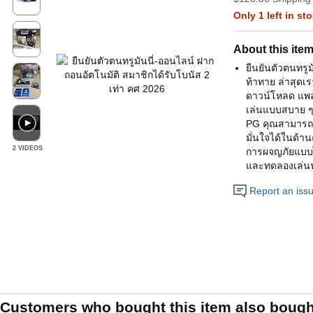
Only 1 left in st
About this ite
ยืนยันตัวตนทรู
ท้าทาย ล่าสุดเร
ดาวน์โหลด แพลต
เล่นแบบสบาย ๆ
PG คุณสามารถชูจ
มั่นใจได้ในด้าน
2 VIDEOS
การผจญภัยแบบไม
และทดลองเล่นฟร
Report an issue
Customers who bought this item also bough