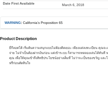
Date First Available
March 6, 2018
WARNING
:
California’s Proposition 65
Product Description
ยี่กีลอตโต้ เริ่มต้นความสนุกแบบไม่ต้องคิดเยอะ เพียงแค่ลงทะเบียน คุณจะเ
จ่าย ไม่จำเป็นต้องฝากเงินก่อน แค่เข้าระบบ ก็สามารถทดลองเล่นได้ทันที
คุณ เพื่อให้คุณเข้าถึงสิทธิประโยชน์อย่างเต็มที่ ไม่ว่าจะเป็นของขวัญ แ
ฟรีก่อนตัดสินใจ