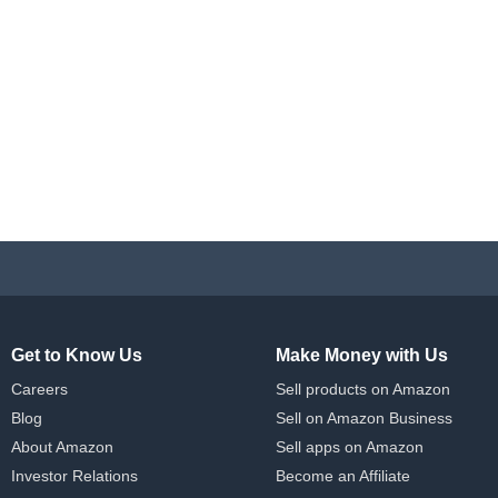
Get to Know Us
Make Money with Us
Careers
Sell products on Amazon
Blog
Sell on Amazon Business
About Amazon
Sell apps on Amazon
Investor Relations
Become an Affiliate