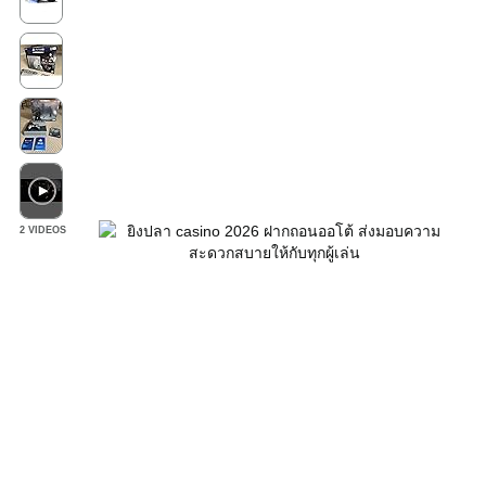
2 VIDEOS