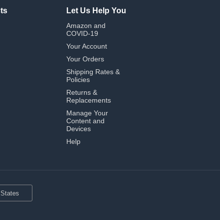
ts
Let Us Help You
Amazon and
COVID-19
Your Account
Your Orders
Shipping Rates &
Policies
Returns &
Replacements
Manage Your
Content and
Devices
Help
 States