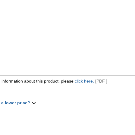
 information about this product, please
click here.
[PDF ]
t a lower price?