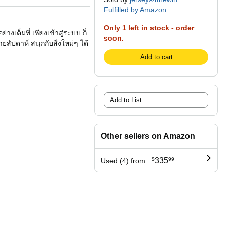
Fulfilled by Amazon
Only 1 left in stock - order
เต็มที่ เพียงเข้าสู่ระบบ ก็
soon.
ปดาห์ สนุกกับสิ่งใหม่ๆ ได้
Add to cart
Add to List
Other sellers on Amazon
$
335
99
Used (4) from