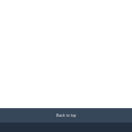
Back to top