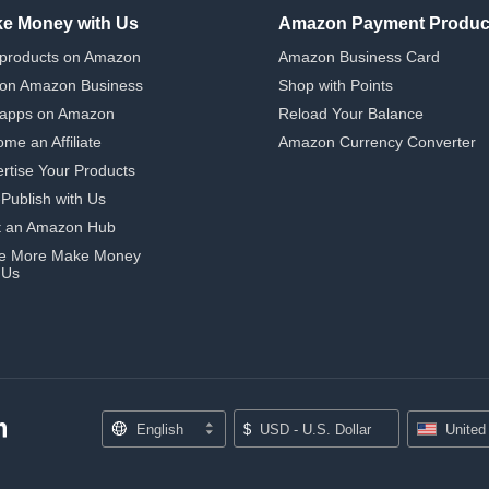
e Money with Us
Amazon Payment Produc
 products on Amazon
Amazon Business Card
 on Amazon Business
Shop with Points
 apps on Amazon
Reload Your Balance
me an Affiliate
Amazon Currency Converter
rtise Your Products
-Publish with Us
t an Amazon Hub
e More Make Money
 Us
English
$
USD - U.S. Dollar
United