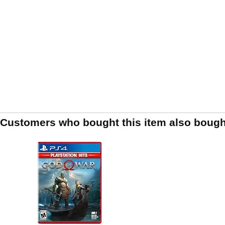
Customers who bought this item also bough