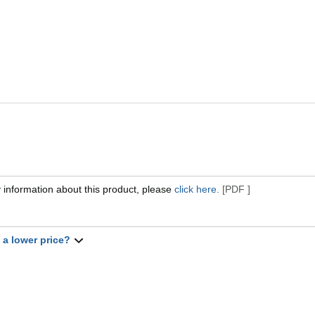
 information about this product, please
click here.
[PDF ]
t a lower price?