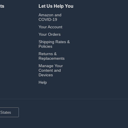
ts
Let Us Help You
Amazon and
COVID-19
Your Account
Your Orders
Shipping Rates &
Policies
Returns &
Replacements
Manage Your
Content and
Devices
Help
 States