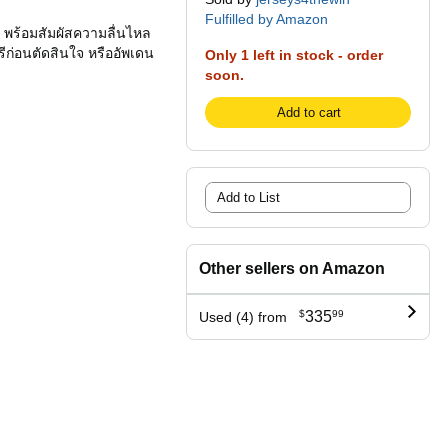
Fulfilled by Amazon
 พร้อมสัมผัสความลื่นไหล
ก่อนตัดสินใจ หรืออัพเดน
Only 1 left in stock - order
soon.
Add to cart
Add to List
Other sellers on Amazon
$
335
99
Used (4) from