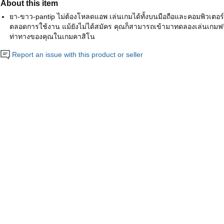
About this item
ยา-ขาว-pantip ไม่ต้องโหลดแอพ เล่นเกมได้ทั้งบนมือถือและคอมพิวเตอร์
ตลอดการใช้งาน แม้ยังไม่ได้สมัคร คุณก็สามารถเข้ามาทดลองเล่นเกมฟรี
ท่าทางของคุณในเกมคาสิโน
Report an issue with this product or seller