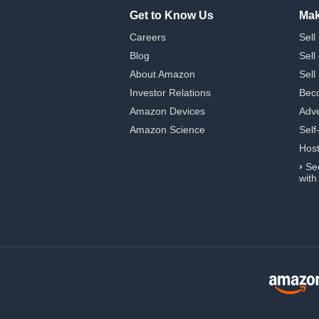
Get to Know Us
Mak
Careers
Sell
Blog
Sell
About Amazon
Sell
Investor Relations
Beco
Amazon Devices
Adve
Amazon Science
Self
Hos
›
Se
with