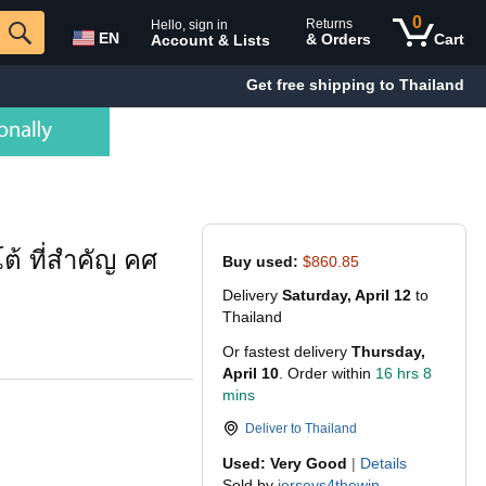
0
Returns
Hello, sign in
EN
& Orders
Cart
Account & Lists
Get free shipping to Thailand
้ ที่สําคัญ คศ
Buy used:
$860.85
Delivery
Saturday, April 12
to
Thailand
Or fastest delivery
Thursday,
April 10
. Order within
16 hrs 8
mins
Deliver to
Thailand
Used: Very Good
|
Details
Sold by
jerseys4thewin