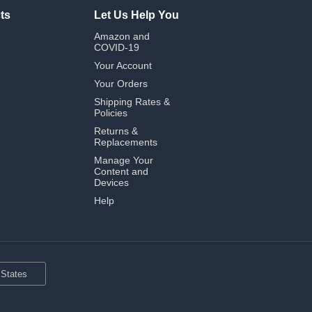
ts
Let Us Help You
Amazon and
COVID-19
Your Account
Your Orders
Shipping Rates &
Policies
Returns &
Replacements
Manage Your
Content and
Devices
Help
 States