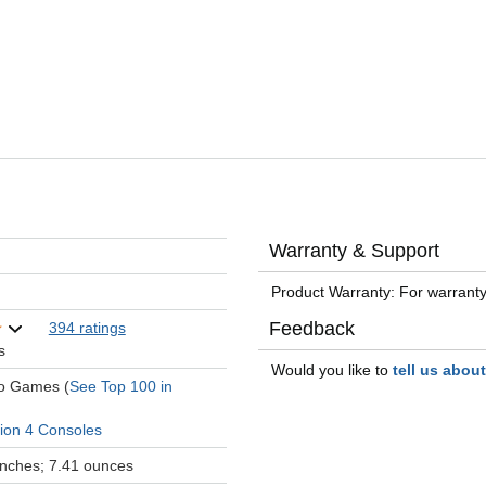
Warranty & Support
Product Warranty: For warranty
Feedback
394 ratings
s
Would you like to
tell us abou
eo Games (
See Top 100 in
tion 4 Consoles
 inches; 7.41 ounces