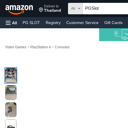
Deliver to
All
Thailand
PG SLOT
Registry
Customer Service
Gift Cards
All
›
›
Video Games
PlayStation 4
Consoles