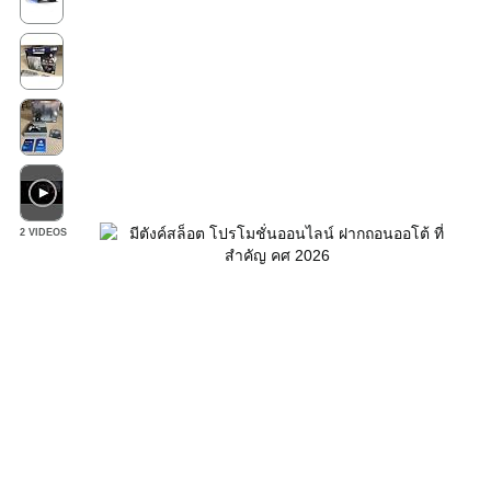
2 VIDEOS