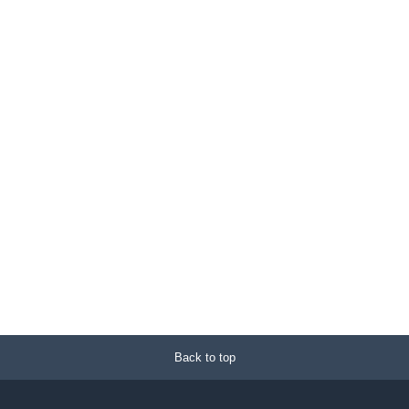
Back to top