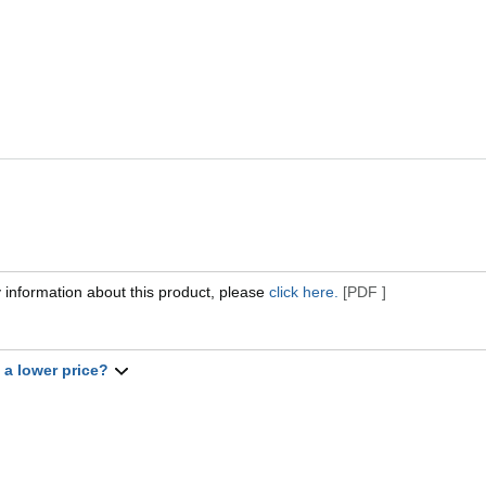
 information about this product, please
click here.
[PDF ]
t a lower price?