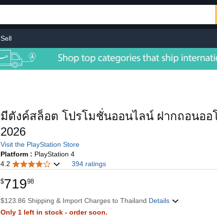
Sell
มีตังค์สล็อต โปรโมชั่นออนไลน์ ฝากถอนออโต
2026
Visit the PlayStation Store
Platform :
PlayStation 4
4.2
394 ratings
719
$
98
$123.86 Shipping & Import Charges to Thailand
Details
Only 1 left in stock - order soon.