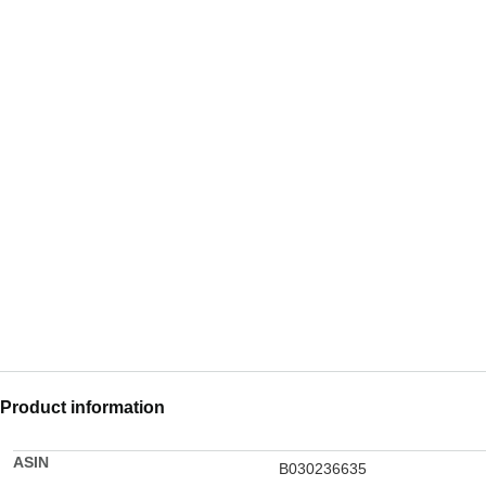
Product information
ASIN
B030236635