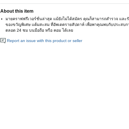
About this item
มายคราฟฟรีเวอร์ชั่นล่าสุด แม้ยังไม่ได้สมัคร คุณก็สามารถสำรวจ และ
ของขวัญพิเศษ แต้มสะสม ที่อัพเดตรายสัปดาห์ เพื่อพาคุณพบกับประสบการณ
ตลอด 24 ชม บนมือถือ หรือ คอม ได้เลย
Report an issue with this product or seller