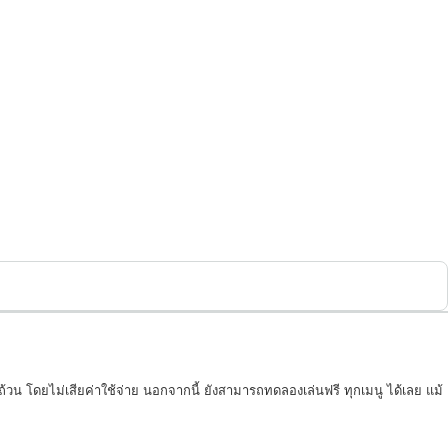
้วน โดยไม่เสียค่าใช้จ่าย นอกจากนี้ ยังสามารถทดลองเล่นฟรี ทุกเมนู ได้เลย แม้