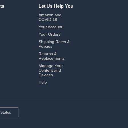
ts
Let Us Help You
Amazon and
COVID-19
Your Account
Your Orders
Shipping Rates &
Policies
Returns &
Replacements
Manage Your
Content and
Devices
Help
 States