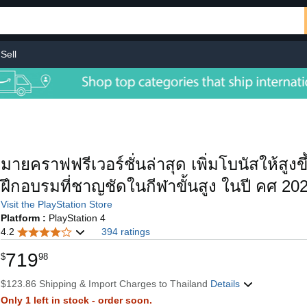
Sell
มายคราฟฟรีเวอร์ชั่นล่าสุด เพิ่มโบนัสให้สูงข
ฝึกอบรมที่ชาญชัดในกีฬาขั้นสูง ในปี คศ 20
Visit the PlayStation Store
Platform :
PlayStation 4
4.2
394 ratings
719
$
98
$123.86 Shipping & Import Charges to Thailand
Details
Only 1 left in stock - order soon.