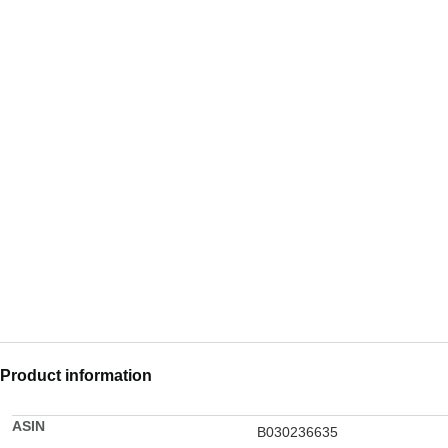
Product information
ASIN
B030236635