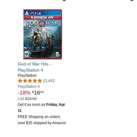
God of War Hits -
PlayStation 4
PlayStation
11,442
PlayStation 4
-18%
16
$
43
List:
$19.99
Get it as soon as
Friday, Apr
11
FREE Shipping on orders
over $35 shipped by Amazon