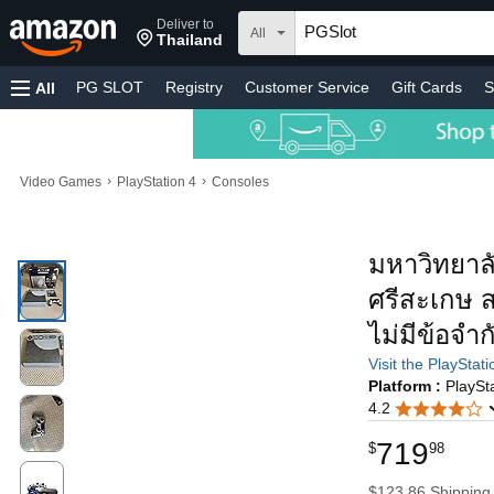
Deliver to
All
Thailand
PG SLOT
Registry
Customer Service
Gift Cards
S
All
›
›
Video Games
PlayStation 4
Consoles
มหาวิทยาลั
ศรีสะเกษ ส
ไม่มีข้อจ
Visit the PlayStat
Platform :
PlaySt
4.2
719
$
98
$123.86 Shipping