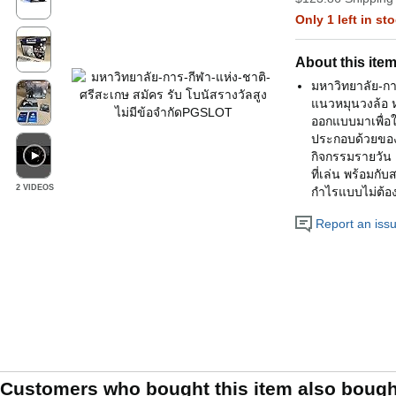
Only 1 left in st
About this ite
มหาวิทยาลัย-กา
แนวหมุนวงล้อ ห
ออกแบบมาเพื่อให
ประกอบด้วยของ
กิจกรรมรายวัน ต
ที่เล่น พร้อมก
2 VIDEOS
กำไรแบบไม่ต้อง
Report an issue
Customers who bought this item also bough