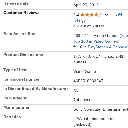
Release date
April 20, 2018
Customer Reviews
4.2
394
ratings
4.2 out of 5 stars
Best Sellers Rank
#83,477 in Video Games (
See
Top 100 in Video Games
)
#116 in
PlayStation 4 Console
Product Dimensions
14.3 x 4.5 x 17 inches; 7.41
ounces
Type of item
Video Game
Item model number
4655518633545
Is Discontinued By Manufacturer
No
Item Weight
7.4 ounces
Manufacturer
Sony Computer Entertainmen
Batteries
2 AA batteries required.
(included)