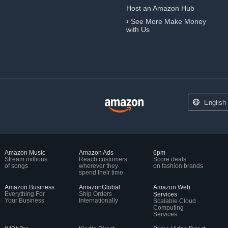
Host an Amazon Hub
›
See More Make Money
with Us
English
Amazon Music
Amazon Ads
6pm
Stream millions
Reach customers
Score deals
of songs
wherever they
on fashion brands
spend their time
Amazon Business
AmazonGlobal
Amazon Web
Everything For
Ship Orders
Services
Your Business
Internationally
Scalable Cloud
Computing
Services