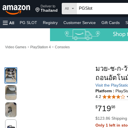
Deliver to
All
Thailand
PG SLOT
Registry
Customer Service
Gift Cards
S
All
›
›
Video Games
PlayStation 4
Consoles
มวย-ช-ก-วั
ถอนอัตโนมั
Visit the PlayStat
Platform :
PlaySt
4.2
719
$
98
$123.86 Shipping
Only 1 left in st