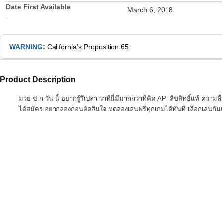
Date First Available
March 6, 2018
WARNING
:
California’s Proposition 65
Product Description
มวย-ช-ก-วัน-นี้ อยากรู้รึเปล่า ว่าที่นี่มีมากกว่าที่คิด API ลิขสิทธิ์แท้
ได้สมัคร อยากลองก่อนตัดสินใจ ทดลองเล่นฟรีทุกเกมได้ทันที เลือกเล่นก