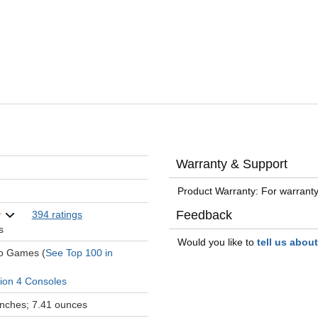
Warranty & Support
Product Warranty: For warranty
Feedback
394 ratings
s
Would you like to
tell us abou
eo Games (
See Top 100 in
tion 4 Consoles
 inches; 7.41 ounces