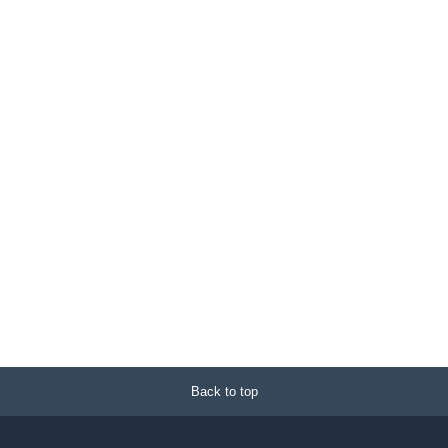
Back to top