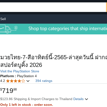
Sell
มวยไทย-7-สีอาทิตย์นี้-2565-ล่าสุดวันนี้ ฝาก
สปอร์ตบูคิ้ง 2026
Visit the PlayStation Store
Platform :
PlayStation 4
4.2
394 ratings
719
$
98
$123.86 Shipping & Import Charges to Thailand
Details
Only 1 left in stock - order soon.