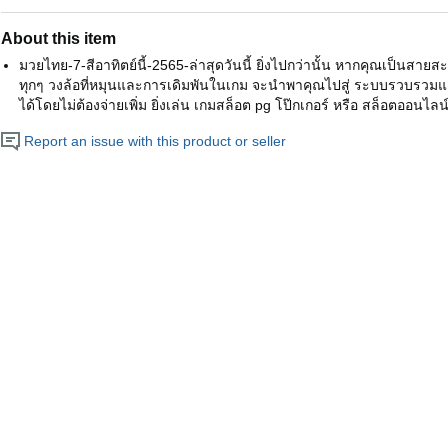
About this item
มวยไทย-7-สีอาทิตย์นี้-2565-ล่าสุดวันนี้ ยิ่งไปกว่านั้น หากคุณเป็นส
ทุกๆ วงล้อที่หมุนและการเดิมพันในเกม จะนำพาคุณไปสู่ ระบบรวบรวมแ
ได้โดยไม่ต้องจ่ายเพิ่ม ยิ่งเล่น เกมสล็อต pg โป๊กเกอร์ หรือ สล็อตออนไลน์ 
Report an issue with this product or seller