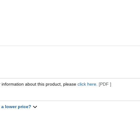
 information about this product, please
click here.
[PDF ]
t a lower price?