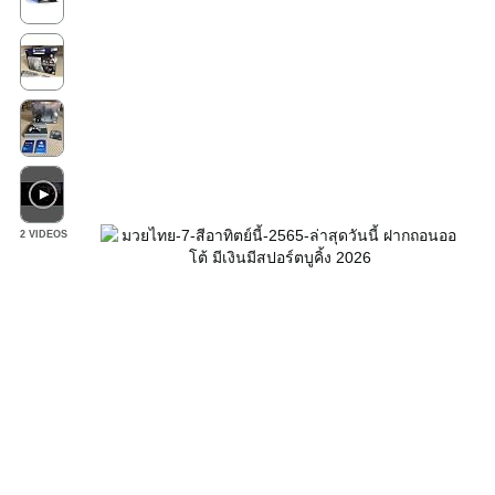
2 VIDEOS