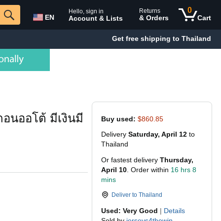
0
Returns
Hello, sign in
EN
& Orders
Cart
Account & Lists
Get free shipping to Thailand
ถอนออโต้ มีเงินมี
Buy used:
$860.85
Delivery
Saturday, April 12
to
Thailand
Or fastest delivery
Thursday,
April 10
. Order within
16 hrs 8
mins
Deliver to
Thailand
Used: Very Good
|
Details
Sold by
jerseys4thewin