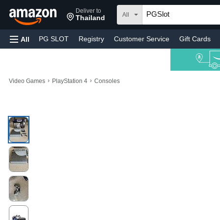
Deliver to
All
Thailand
PG SLOT
Registry
Customer Service
Gift Cards
All
›
›
Video Games
PlayStation 4
Consoles