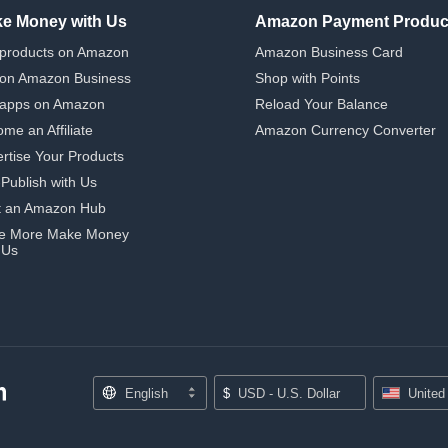
e Money with Us
Amazon Payment Produc
 products on Amazon
Amazon Business Card
 on Amazon Business
Shop with Points
 apps on Amazon
Reload Your Balance
me an Affiliate
Amazon Currency Converter
rtise Your Products
-Publish with Us
t an Amazon Hub
e More Make Money
 Us
English
$
USD - U.S. Dollar
United