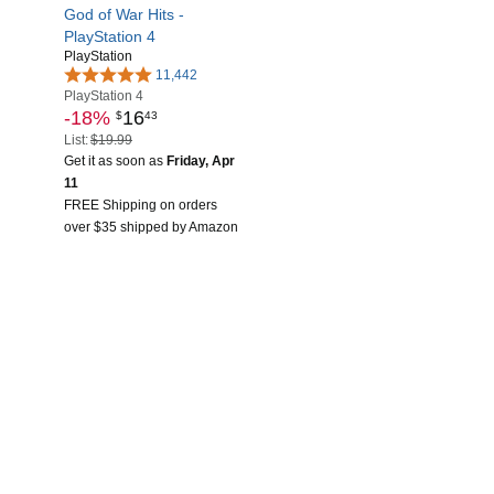
God of War Hits -
PlayStation 4
PlayStation
11,442
PlayStation 4
-18%
16
$
43
List:
$19.99
Get it as soon as
Friday, Apr
11
FREE Shipping on orders
over $35 shipped by Amazon