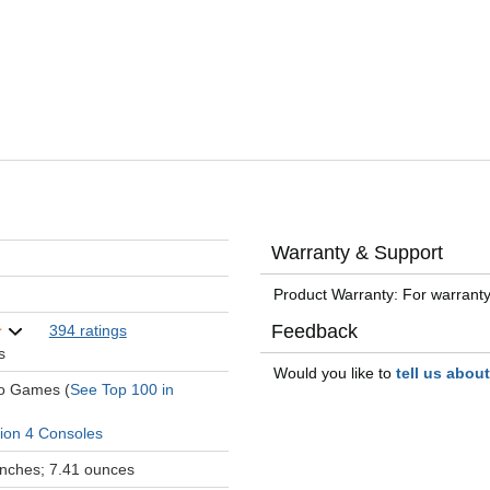
Warranty & Support
Product Warranty: For warranty
Feedback
394 ratings
s
Would you like to
tell us abou
eo Games (
See Top 100 in
tion 4 Consoles
 inches; 7.41 ounces