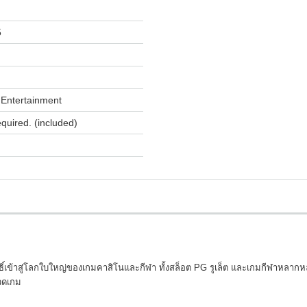
5
Entertainment
equired. (included)
ธิ์เข้าสู่โลกใบใหญ่ของเกมคาสิโนและกีฬา ทั้งสล็อต PG รูเล็ต และเกมกีฬาหลากห
มวดเกม