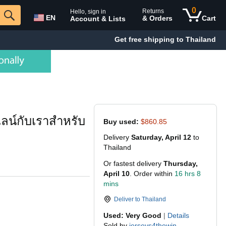
0
Returns
Hello, sign in
EN
& Orders
Cart
Account & Lists
Get free shipping to Thailand
ลน์กับเราสำหรับ
Buy used:
$860.85
Delivery
Saturday, April 12
to
Thailand
Or fastest delivery
Thursday,
April 10
. Order within
16 hrs 8
mins
Deliver to
Thailand
Used: Very Good
|
Details
Sold by
jerseys4thewin