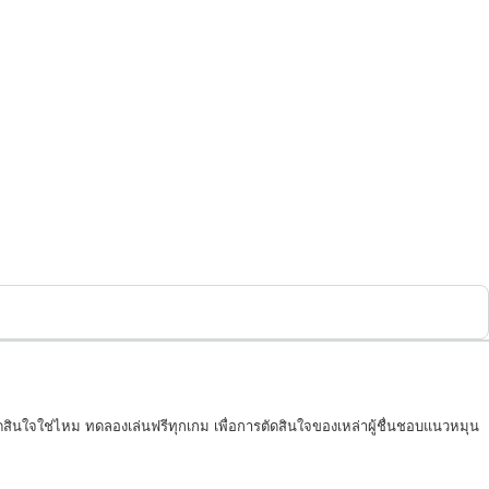
นใจใช่ไหม ทดลองเล่นฟรีทุกเกม เพื่อการตัดสินใจของเหล่าผู้ชื่นชอบแนวหมุน