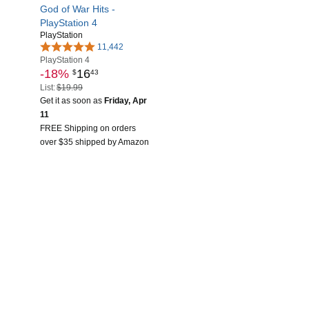
God of War Hits -
PlayStation 4
PlayStation
11,442
PlayStation 4
-18%
16
$
43
List:
$19.99
Get it as soon as
Friday, Apr
11
FREE Shipping on orders
over $35 shipped by Amazon