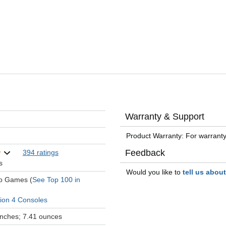
Warranty & Support
Product Warranty: For warranty
Feedback
394 ratings
s
Would you like to
tell us abou
eo Games (
See Top 100 in
tion 4 Consoles
 inches; 7.41 ounces