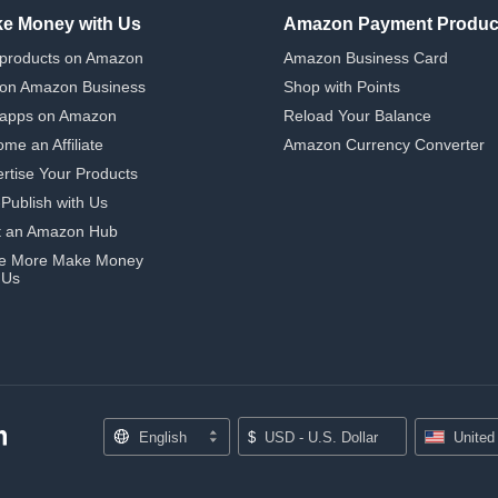
e Money with Us
Amazon Payment Produc
 products on Amazon
Amazon Business Card
 on Amazon Business
Shop with Points
 apps on Amazon
Reload Your Balance
me an Affiliate
Amazon Currency Converter
rtise Your Products
-Publish with Us
t an Amazon Hub
e More Make Money
 Us
English
$
USD - U.S. Dollar
United