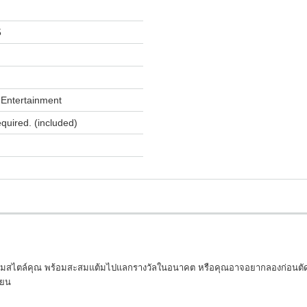
5
Entertainment
equired. (included)
ตามสไตล์คุณ พร้อมสะสมแต้มไปแลกรางวัลในอนาคต หรือคุณอาจอยากลองก่อนตัดสิ
ียน