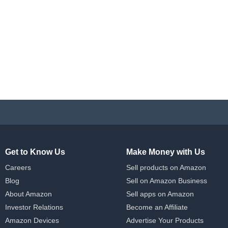
Get to Know Us
Make Money with Us
Careers
Sell products on Amazon
Blog
Sell on Amazon Business
About Amazon
Sell apps on Amazon
Investor Relations
Become an Affiliate
Amazon Devices
Advertise Your Products