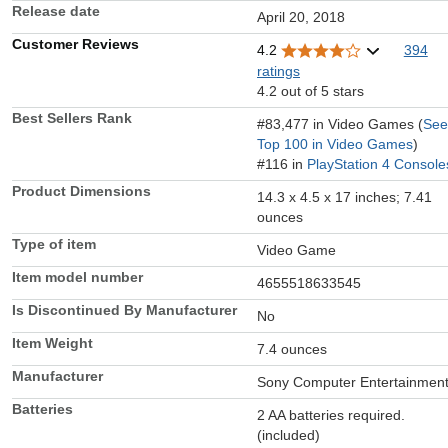
Release date
April 20, 2018
Customer Reviews
4.2
394
ratings
4.2 out of 5 stars
Best Sellers Rank
#83,477 in Video Games (
See
Top 100 in Video Games
)
#116 in
PlayStation 4 Console
Product Dimensions
14.3 x 4.5 x 17 inches; 7.41
ounces
Type of item
Video Game
Item model number
4655518633545
Is Discontinued By Manufacturer
No
Item Weight
7.4 ounces
Manufacturer
Sony Computer Entertainmen
Batteries
2 AA batteries required.
(included)