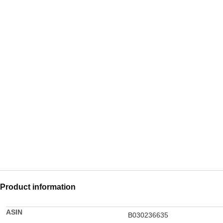
Product information
ASIN
B030236635