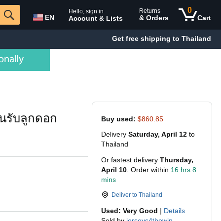
0
Returns
Hello, sign in
EN
& Orders
Cart
Account & Lists
Get free shipping to Thailand
ันรับลูกดอก
Buy used:
$860.85
Delivery
Saturday, April 12
to
Thailand
Or fastest delivery
Thursday,
April 10
. Order within
16 hrs 8
mins
Deliver to
Thailand
Used: Very Good
|
Details
Sold by
jerseys4thewin