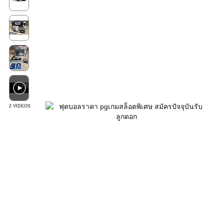
2 VIDEOS