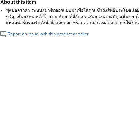
About this item
ฟุตบอลราคา ระบบสมาชิกออกแบบมาเพื่อให้คุณเข้าถึงสิทธิประโยชน์อย่าง
ขวัญแต้มสะสม หรือโปรรายสัปดาห์ที่อัปเดตเสมอ เล่นเกมที่คุณชื่นชอบ
แพลตฟอร์มรองรับทั้งมือถือและคอม พร้อมความลื่นไหลตลอดการใช้งาน
Report an issue with this product or seller