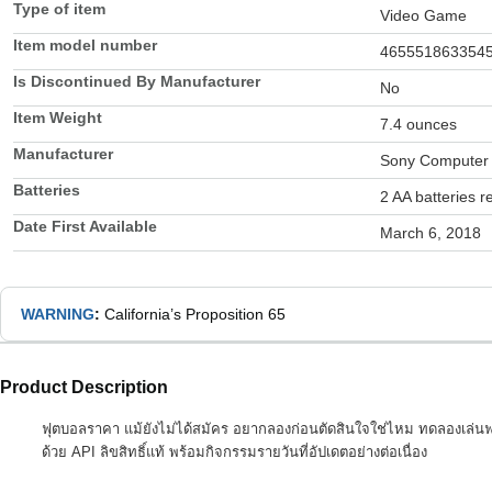
Type of item
Video Game
Item model number
465551863354
Is Discontinued By Manufacturer
No
Item Weight
7.4 ounces
Manufacturer
Sony Computer 
Batteries
2 AA batteries r
Date First Available
March 6, 2018
WARNING
:
California’s Proposition 65
Product Description
ฟุตบอลราคา แม้ยังไม่ได้สมัคร อยากลองก่อนตัดสินใจใช่ไหม ทดลองเล่นฟรีทุ
ด้วย API ลิขสิทธิ์แท้ พร้อมกิจกรรมรายวันที่อัปเดตอย่างต่อเนื่อง