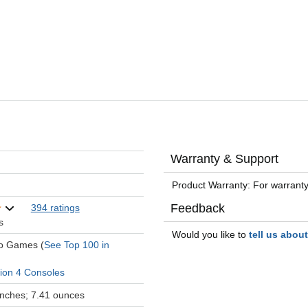
Warranty & Support
Product Warranty: For warranty
Feedback
394 ratings
s
Would you like to
tell us abou
eo Games (
See Top 100 in
tion 4 Consoles
 inches; 7.41 ounces