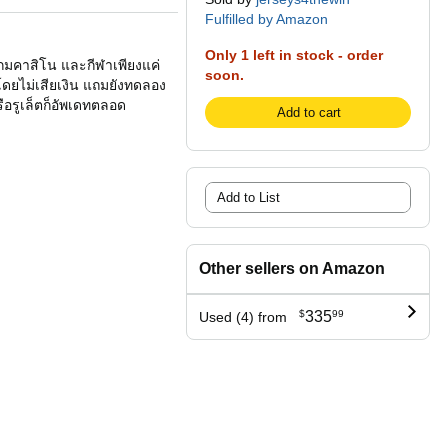
Fulfilled by Amazon
Only 1 left in stock - order
กมคาสิโน และกีฬาเพียงแค่
soon.
ยไม่เสียเงิน แถมยังทดลอง
ือรูเล็ตก็อัพเดทตลอด
Add to cart
Add to List
Other sellers on Amazon
$
335
99
Used (4) from