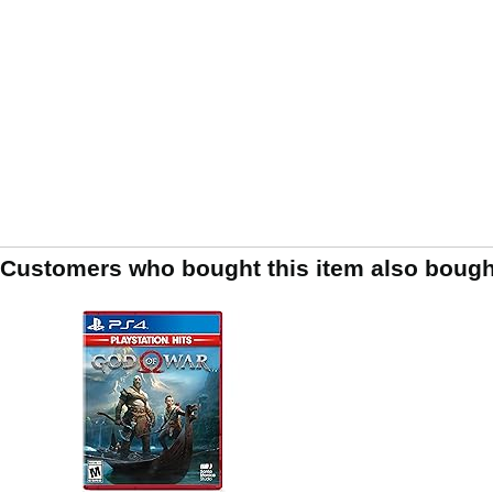
Customers who bought this item also bough