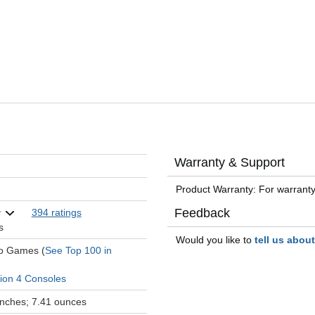
Warranty & Support
Product Warranty: For warranty
Feedback
394 ratings
s
Would you like to
tell us abou
eo Games (
See Top 100 in
tion 4 Consoles
 inches; 7.41 ounces