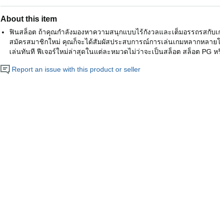
About this item
ฟินสล็อต ถ้าคุณกำลังมองหาความสนุกแบบไร้กังวลและเต็มอรรถรสกับเ
สมัครสมาชิกใหม่ คุณก็จะได้สัมผัสประสบการณ์การเล่นเกมหลากหลายโด
เล่นทันที ฟีเจอร์ใหม่ล่าสุดในแต่ละหมวดไม่ว่าจะเป็นสล็อต สล็อต PG หร
Report an issue with this product or seller