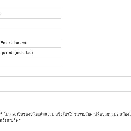
5
Entertainment
equired. (included)
ี่ ไม่ว่าจะเป็นของขวัญแต้มสะสม หรือโปรโมชั่นรายสัปดาห์ที่อัปเดตเสมอ แม้ยัง
อหรือสายกีฬา