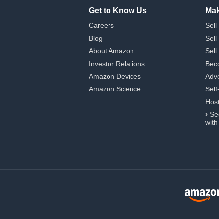
Get to Know Us
Mak
Careers
Sell
Blog
Sell
About Amazon
Sell
Investor Relations
Beco
Amazon Devices
Adve
Amazon Science
Self
Hos
›
Se
with