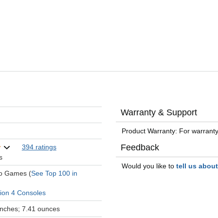
Warranty & Support
Product Warranty: For warranty
Feedback
394 ratings
s
Would you like to
tell us abou
eo Games (
See Top 100 in
tion 4 Consoles
 inches; 7.41 ounces