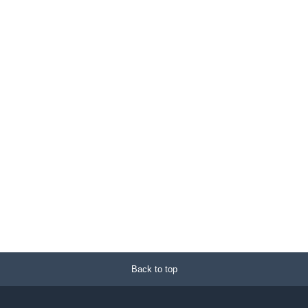
Back to top