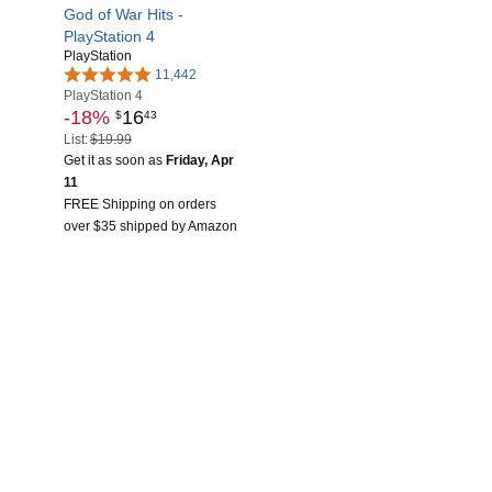
God of War Hits -
PlayStation 4
PlayStation
11,442
PlayStation 4
-18%
16
$
43
List:
$19.99
Get it as soon as
Friday, Apr
11
FREE Shipping on orders
over $35 shipped by Amazon