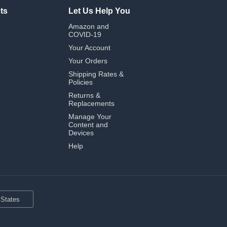
ts
Let Us Help You
Amazon and
COVID-19
Your Account
Your Orders
Shipping Rates &
Policies
Returns &
Replacements
Manage Your
Content and
Devices
Help
 States