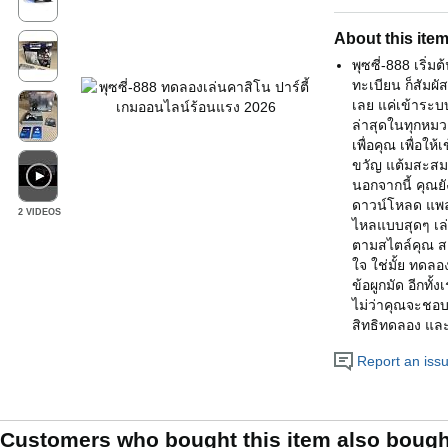
About this ite
พุซซี่-888 เริ่
ทะเบียน ก็สัมผั
เลย แค่เข้าระบ
ล่าสุดในทุกหม
เพื่อคุณ เพื่อให
ขวัญ แต้มสะสม 
นอกจากนี้ คุณยั
ดาวน์โหลด แพลต
2 VIDEOS
ไหลแบบสุดๆ เล่
ตามสไตล์คุณ ส
ใจ ใช่มั้ย ทดลอง
ข้อผูกมัด อีกทั้
ไม่ว่าคุณจะชอบเ
สิทธิทดลอง แล
Report an issue
Customers who bought this item also bough