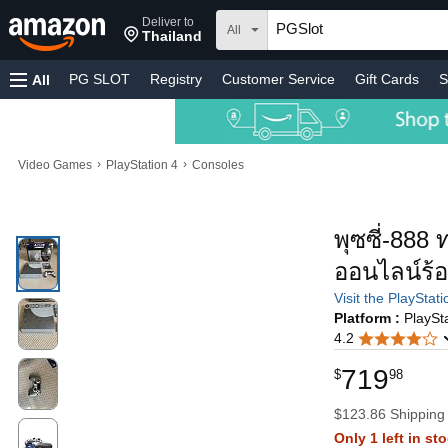
Deliver to
All
Thailand
PG SLOT
Registry
Customer Service
Gift Cards
S
All
›
›
Video Games
PlayStation 4
Consoles
พุซซี่-888
ออนไลน์ร้
Visit the PlayStat
Platform :
PlaySt
4.2
719
$
98
$123.86 Shipping
Only 1 left in st