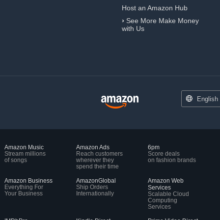
Host an Amazon Hub
›
See More Make Money
with Us
English
Amazon Music
Amazon Ads
6pm
Stream millions
Reach customers
Score deals
of songs
wherever they
on fashion brands
spend their time
Amazon Business
AmazonGlobal
Amazon Web
Everything For
Ship Orders
Services
Your Business
Internationally
Scalable Cloud
Computing
Services