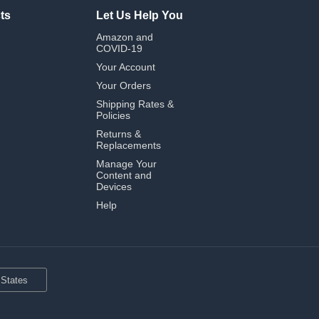
ts
Let Us Help You
Amazon and
COVID-19
Your Account
Your Orders
Shipping Rates &
Policies
Returns &
Replacements
Manage Your
Content and
Devices
Help
 States