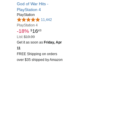
God of War Hits -
PlayStation 4
PlayStation
11,442
PlayStation 4
-18%
16
$
43
List:
$19.99
Get it as soon as
Friday, Apr
11
FREE Shipping on orders
over $35 shipped by Amazon