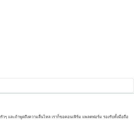
ัวๆ และถ้าพูดถึงความลื่นไหล เราก็ขอคอนเฟิร์ม แพลตฟอร์ม รองรับทั้งมือถือ