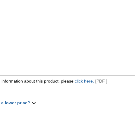
 information about this product, please
click here.
[PDF ]
t a lower price?