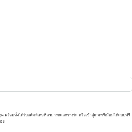
พร้อมทั้งได้รับแต้มพิเศษที่สามารถแลกรางวัล หรือเข้าสู่เกมพรีเมียมได้แบบฟรี
่อย