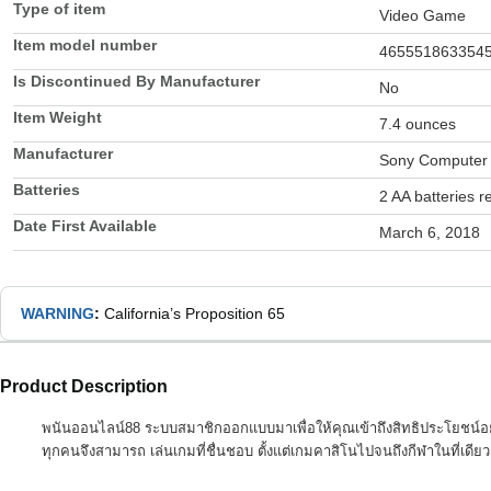
Type of item
Video Game
Item model number
465551863354
Is Discontinued By Manufacturer
No
Item Weight
7.4 ounces
Manufacturer
Sony Computer 
Batteries
2 AA batteries r
Date First Available
March 6, 2018
WARNING
:
California’s Proposition 65
Product Description
พนันออนไลน์88 ระบบสมาชิกออกแบบมาเพื่อให้คุณเข้าถึงสิทธิประโยชน์อย่าง
ทุกคนจึงสามารถ เล่นเกมที่ชื่นชอบ ตั้งแต่เกมคาสิโนไปจนถึงกีฬาในที่เดียวก