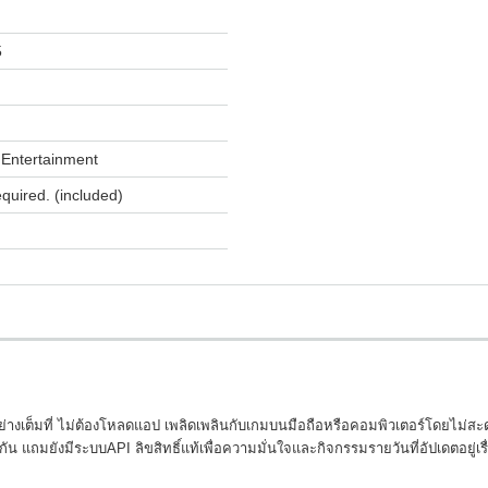
5
Entertainment
equired. (included)
เต็มที่ ไม่ต้องโหลดแอป เพลิดเพลินกับเกมบนมือถือหรือคอมพิวเตอร์โดยไม่สะดุด 
ัน แถมยังมีระบบAPI ลิขสิทธิ์แท้เพื่อความมั่นใจและกิจกรรมรายวันที่อัปเดตอยู่เรื