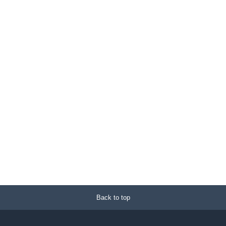
Back to top