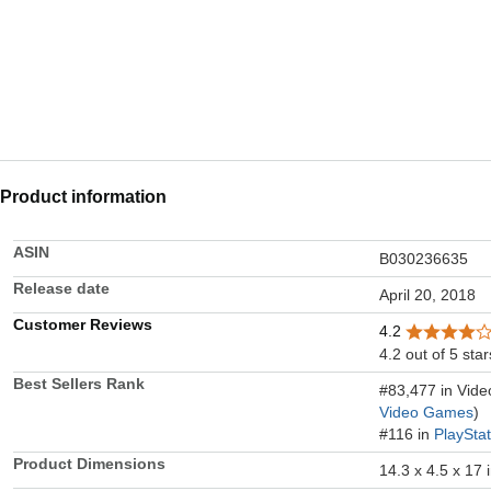
Product information
ASIN
B030236635
Release date
April 20, 2018
Customer Reviews
4.2
4.2 out of 5 star
Best Sellers Rank
#83,477 in Vid
Video Games
)
#116 in
PlaySta
Product Dimensions
14.3 x 4.5 x 17