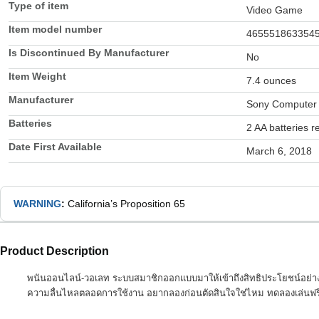
Type of item
Video Game
Item model number
465551863354
Is Discontinued By Manufacturer
No
Item Weight
7.4 ounces
Manufacturer
Sony Computer 
Batteries
2 AA batteries r
Date First Available
March 6, 2018
WARNING
:
California’s Proposition 65
Product Description
พนันออนไลน์-วอเลท ระบบสมาชิกออกแบบมาให้เข้าถึงสิทธิประโยชน์อย่างเต็
ความลื่นไหลตลอดการใช้งาน อยากลองก่อนตัดสินใจใช่ไหม ทดลองเล่นฟรีทุก