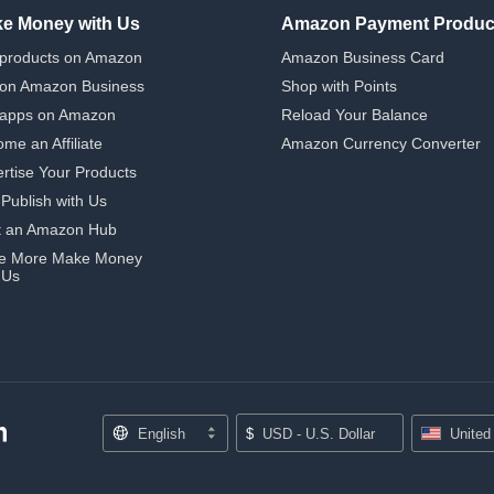
e Money with Us
Amazon Payment Produc
 products on Amazon
Amazon Business Card
 on Amazon Business
Shop with Points
 apps on Amazon
Reload Your Balance
me an Affiliate
Amazon Currency Converter
rtise Your Products
-Publish with Us
t an Amazon Hub
e More Make Money
 Us
English
$
USD - U.S. Dollar
United