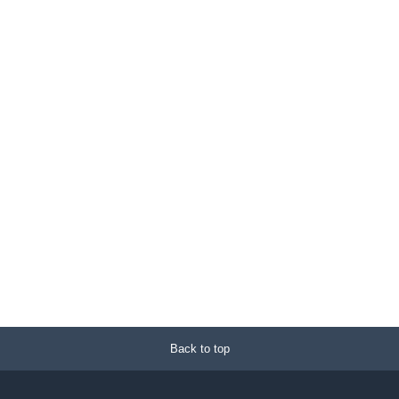
Back to top