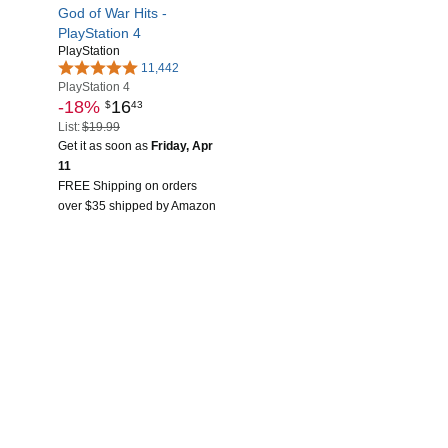
God of War Hits -
PlayStation 4
PlayStation
11,442
PlayStation 4
-18%
16
$
43
List:
$19.99
Get it as soon as
Friday, Apr
11
FREE Shipping on orders
over $35 shipped by Amazon