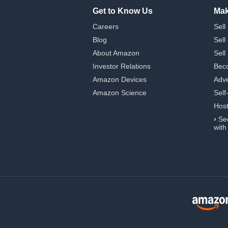
Get to Know Us
Mak
Careers
Sell
Blog
Sell
About Amazon
Sell
Investor Relations
Beco
Amazon Devices
Adve
Amazon Science
Self
Hos
›
Se
with