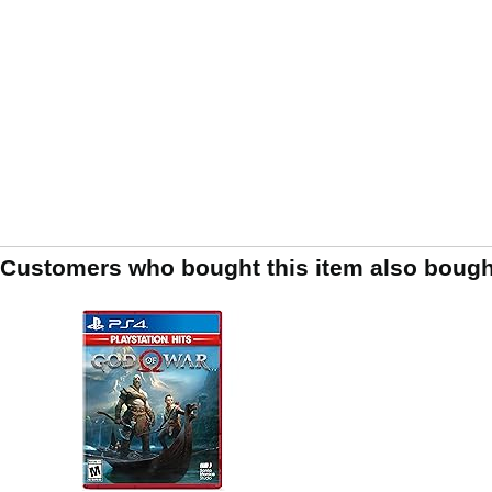
Customers who bought this item also bough