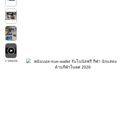
2 VIDEOS