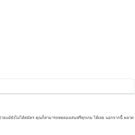
้จ่ายแม้ยังไม่ได้สมัคร คุณก็สามารถทดลองเล่นฟรีทุกเกม ได้เลย นอกจากนี้ พลาด