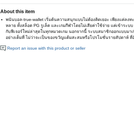
About this item
พนันบอล-true-wallet เริ่มต้นความสนุกแบบไม่ต้องคิดเยอะ เพียงแค่ลงท
หลาย ทั้งสล็อต PG รูเล็ต และเกมกีฬาโดยไม่เสียค่าใช้จ่าย แค่เข้าระบ
กับฟีเจอร์ใหม่ล่าสุดในทุกหมวดเกม นอกจากนี้ ระบบสมาชิกออกแบบมาเพื่
อย่างเต็มที่ ไม่ว่าจะเป็นของขวัญแต้มสะสมหรือโปรโมชั่นรายสัปดาห์ ที
Report an issue with this product or seller