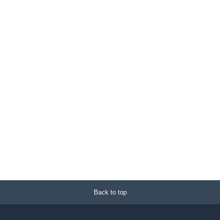
Back to top