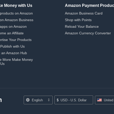
e Money with Us
Amazon Payment Produc
 products on Amazon
Amazon Business Card
 on Amazon Business
Shop with Points
 apps on Amazon
Reload Your Balance
me an Affiliate
Amazon Currency Converter
rtise Your Products
-Publish with Us
t an Amazon Hub
e More Make Money
 Us
English
$
USD - U.S. Dollar
United