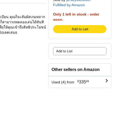
Fulfilled by Amazon
Only 1 left in stock - order
ะเบียน คุณก็จะสัมผัสเกมหลาก
soon.
บ ก็สามารถทดลองเล่นได้ทันที
อให้คุณเข้าถึงสิทธิประโยชน์
Add to cart
่อัปเดตเสมอ
Add to List
Other sellers on Amazon
$
335
99
Used (4) from