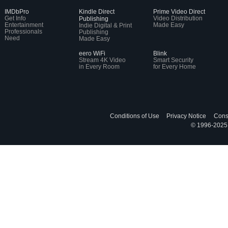
IMDbPro
Kindle Direct
Prime Video Direct
Get Info
Video Distribution
Publishing
Entertainment
Made Easy
Indie Digital & Print
Professionals
Publishing
Need
Made Easy
eero WiFi
Blink
Stream 4K Video
Smart Security
in Every Room
for Every Home
Conditions of Use
Privacy Notice
Cons
© 1996-2025, 