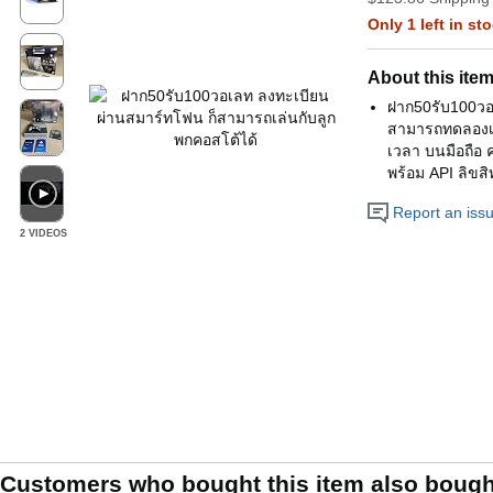
Only 1 left in st
About this ite
ฝาก50รับ100วอเ
สามารถทดลองเล่นฟ
เวลา บนมือถือ
พร้อม API ลิขสิ
Report an issue
2 VIDEOS
Customers who bought this item also bough