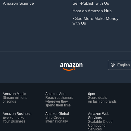
Amazon Science
Self-Publish with Us
Host an Amazon Hub
›
See More Make Money
with Us
English
Amazon Music
Amazon Ads
6pm
Stream millions
Reach customers
Score deals
of songs
wherever they
on fashion brands
spend their time
Amazon Business
AmazonGlobal
Amazon Web
Everything For
Ship Orders
Services
Your Business
Internationally
Scalable Cloud
Computing
Services