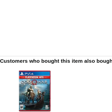
Customers who bought this item also bough