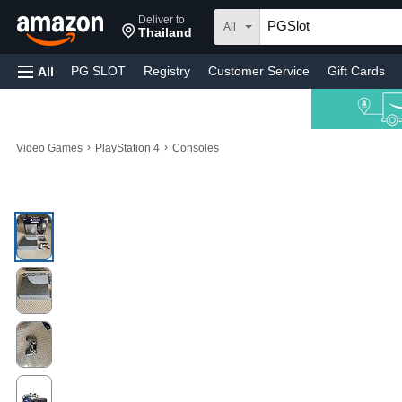
Deliver to
All
Thailand
PG SLOT
Registry
Customer Service
Gift Cards
All
›
›
Video Games
PlayStation 4
Consoles