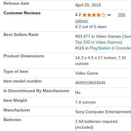
Release date
April 20, 2018
Customer Reviews
4.2
394
ratings
4.2 out of 5 stars
Best Sellers Rank
#83,477 in Video Games (
See
Top 100 in Video Games
)
#116 in
PlayStation 4 Console
Product Dimensions
14.3 x 4.5 x 17 inches; 7.41
ounces
Type of item
Video Game
Item model number
4655518633545
Is Discontinued By Manufacturer
No
Item Weight
7.4 ounces
Manufacturer
Sony Computer Entertainmen
Batteries
2 AA batteries required.
(included)