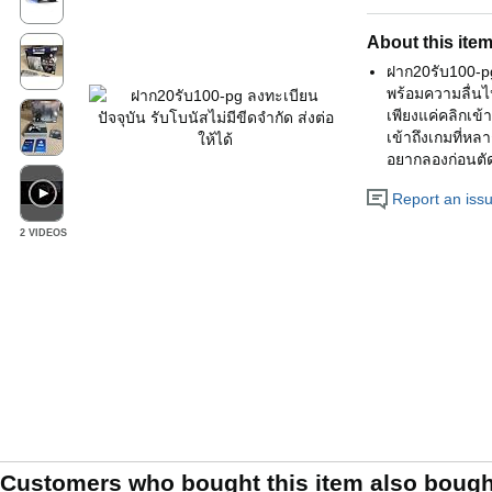
About this ite
ฝาก20รับ100-pg
พร้อมความลื่น
เพียงแค่คลิกเข
เข้าถึงเกมที่ห
อยากลองก่อนตั
Report an issue
2 VIDEOS
Customers who bought this item also bough