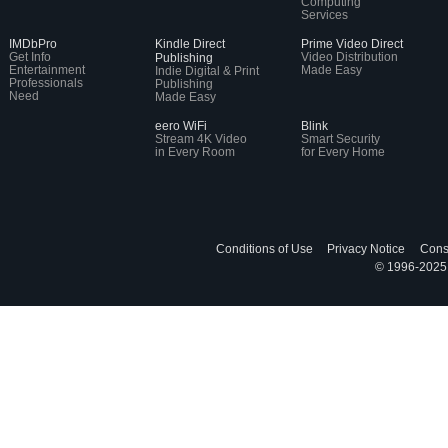
Computing
Services
IMDbPro
Kindle Direct
Prime Video Direct
Get Info
Video Distribution
Publishing
Entertainment
Made Easy
Indie Digital & Print
Professionals
Publishing
Need
Made Easy
eero WiFi
Blink
Stream 4K Video
Smart Security
in Every Room
for Every Home
Conditions of Use
Privacy Notice
Cons
© 1996-2025, 