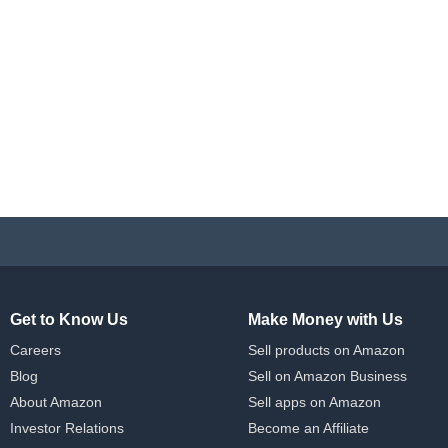
Get to Know Us
Make Money with Us
Careers
Sell products on Amazon
Blog
Sell on Amazon Business
About Amazon
Sell apps on Amazon
Investor Relations
Become an Affiliate