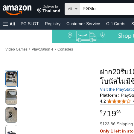
Deliver to
All
Thailand
PG SLOT
Registry
Customer Service
Gift Cards
S
All
›
›
Video Games
PlayStation 4
Consoles
ฝาก20รับ10
โบนัสไม่มีข
Visit the PlayStat
Platform :
PlaySt
4.2
719
$
98
$123.86 Shipping
Only 1 left in st