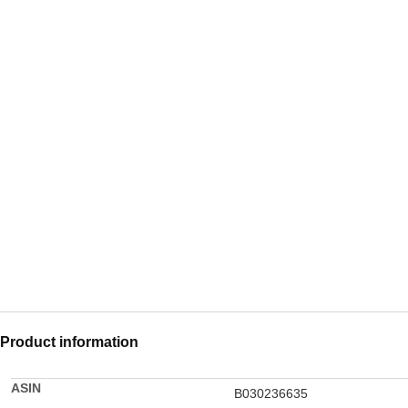
Product information
ASIN
B030236635