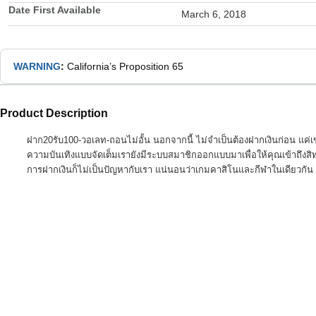
Date First Available
March 6, 2018
WARNING
:
California’s Proposition 65
Product Description
ฝาก20รับ100-วอเลท-ถอนไม่อั้น นอกจากนี้ ไม่จำเป็นต้องฝากเงินก่อน แค
ความบันเทิงแบบจัดเต็มเรายังมีระบบสมาชิกออกแบบมาเพื่อให้คุณเข้าถึงสิท
การฝากเงินก็ไม่เป็นปัญหากับเรา แน่นอนว่าเกมคาสิโนและกีฬาในเดียวก