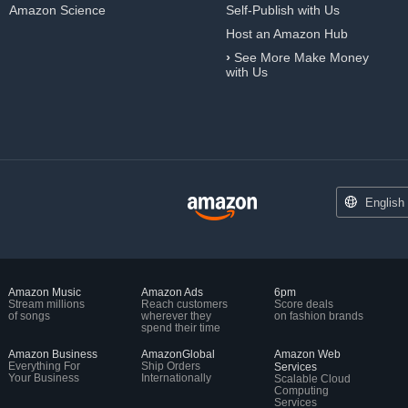
Amazon Science
Self-Publish with Us
Host an Amazon Hub
›
See More Make Money
with Us
English
Amazon Music
Amazon Ads
6pm
Stream millions
Reach customers
Score deals
of songs
wherever they
on fashion brands
spend their time
Amazon Business
AmazonGlobal
Amazon Web
Everything For
Ship Orders
Services
Your Business
Internationally
Scalable Cloud
Computing
Services