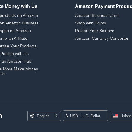
e Money with Us
Amazon Payment Produc
 products on Amazon
Amazon Business Card
 on Amazon Business
Shop with Points
 apps on Amazon
Reload Your Balance
me an Affiliate
Amazon Currency Converter
rtise Your Products
-Publish with Us
t an Amazon Hub
e More Make Money
 Us
English
$
USD - U.S. Dollar
United