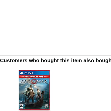
Customers who bought this item also bough