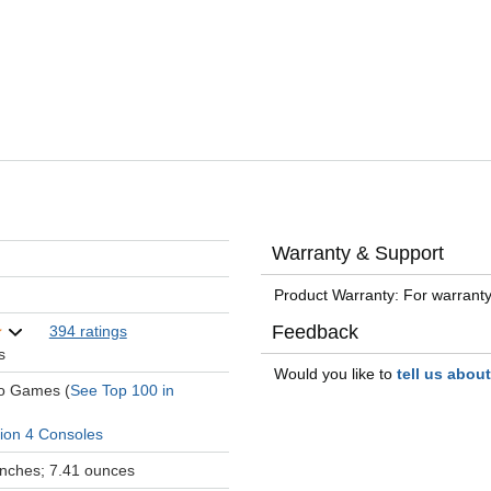
Warranty & Support
Product Warranty: For warranty
Feedback
394 ratings
s
Would you like to
tell us abou
eo Games (
See Top 100 in
tion 4 Consoles
 inches; 7.41 ounces