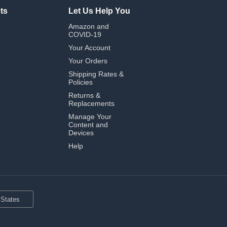
ts
Let Us Help You
Amazon and
COVID-19
Your Account
Your Orders
Shipping Rates &
Policies
Returns &
Replacements
Manage Your
Content and
Devices
Help
 States