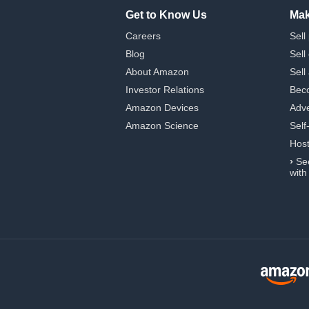
Get to Know Us
Mak
Careers
Sell
Blog
Sell
About Amazon
Sell
Investor Relations
Beco
Amazon Devices
Adve
Amazon Science
Self
Hos
›
Se
with