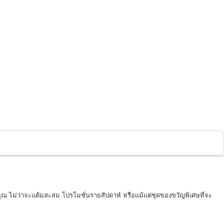
ณ ไม่ว่าจะแต้มสะสม โปรโมชั่นรายสัปดาห์ หรือแม้แต่ชุดของขวัญพิเศษที่จะ