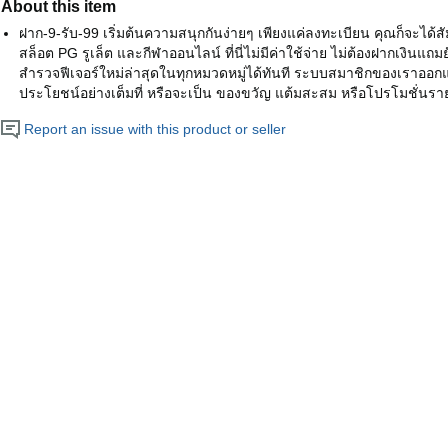
About this item
ฝาก-9-รับ-99 เริ่มต้นความสนุกกันง่ายๆ เพียงแค่ลงทะเบียน คุณก็จะได้ส
สล็อต PG รูเล็ต และกีฬาออนไลน์ ที่นี่ไม่มีค่าใช้จ่าย ไม่ต้องฝากเงินแ
สำรวจฟีเจอร์ใหม่ล่าสุดในทุกหมวดหมู่ได้ทันที ระบบสมาชิกของเราออกแ
ประโยชน์อย่างเต็มที่ หรือจะเป็น ของขวัญ แต้มสะสม หรือโปรโมชั่นราย
Report an issue with this product or seller