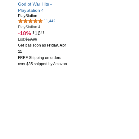
God of War Hits -
PlayStation 4
PlayStation
11,442
PlayStation 4
-18%
16
$
43
List:
$19.99
Get it as soon as
Friday, Apr
11
FREE Shipping on orders
over $35 shipped by Amazon