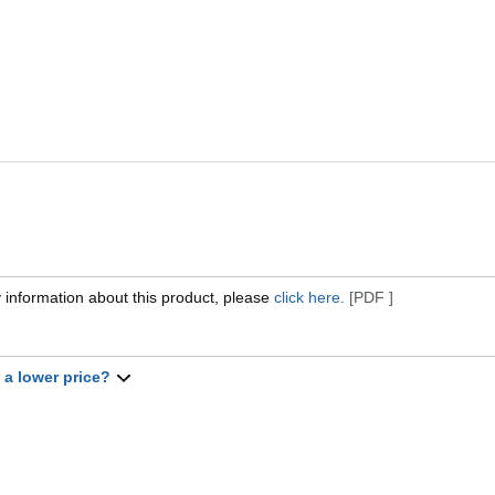
 information about this product, please
click here.
[PDF ]
t a lower price?