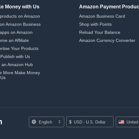
e Money with Us
Amazon Payment Produc
 products on Amazon
Amazon Business Card
 on Amazon Business
Shop with Points
 apps on Amazon
Reload Your Balance
me an Affiliate
Amazon Currency Converter
rtise Your Products
-Publish with Us
t an Amazon Hub
e More Make Money
 Us
English
$
USD - U.S. Dollar
United