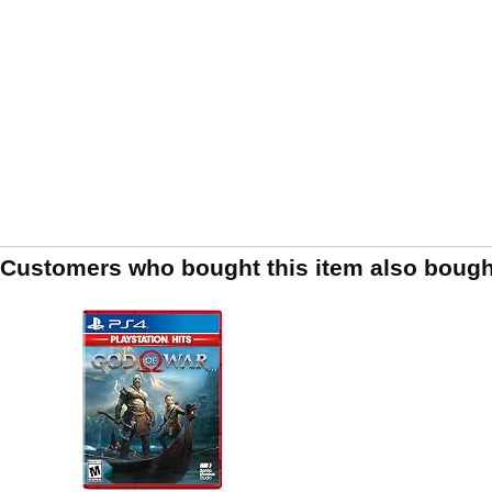
Customers who bought this item also bough