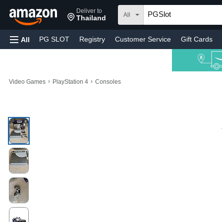
Deliver to
All
Thailand
PG SLOT
Registry
Customer Service
Gift Cards
All
›
›
Video Games
PlayStation 4
Consoles