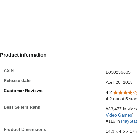
Product information
ASIN
B030236635
Release date
April 20, 2018
Customer Reviews
4.2
4.2 out of 5 star
Best Sellers Rank
#83,477 in Vid
Video Games
)
#116 in
PlaySta
Product Dimensions
14.3 x 4.5 x 17