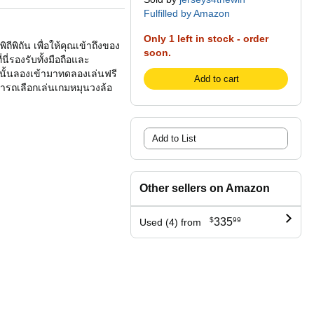
Fulfilled by Amazon
Only 1 left in stock - order
ิถัน เพื่อให้คุณเข้าถึงของ
soon.
่รองรับทั้งมือถือและ
นั้นลองเข้ามาทดลองเล่นฟรี
Add to cart
ามารถเลือกเล่นเกมหมุนวงล้อ
Add to List
Other sellers on Amazon
$
335
99
Used (4) from