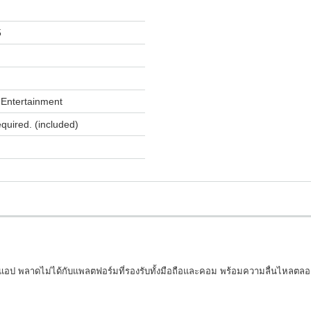
5
Entertainment
equired. (included)
ลดแอป พลาดไม่ได้กับแพลตฟอร์มที่รองรับทั้งมือถือและคอม พร้อมความลื่นไหลตลอ