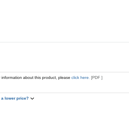
 information about this product, please
click here.
[PDF ]
t a lower price?