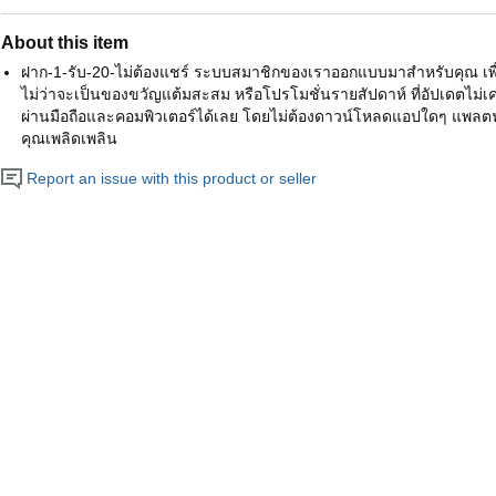
About this item
ฝาก-1-รับ-20-ไม่ต้องแชร์ ระบบสมาชิกของเราออกแบบมาสำหรับคุณ เพื่อ
ไม่ว่าจะเป็นของขวัญแต้มสะสม หรือโปรโมชั่นรายสัปดาห์ ที่อัปเดตไม่เค
ผ่านมือถือและคอมพิวเตอร์ได้เลย โดยไม่ต้องดาวน์โหลดแอปใดๆ แพลตฟ
คุณเพลิดเพลิน
Report an issue with this product or seller