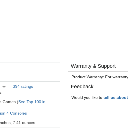
Warranty & Support
Product Warranty: For warranty
Feedback
394 ratings
s
Would you like to
tell us abou
eo Games (
See Top 100 in
tion 4 Consoles
 inches; 7.41 ounces