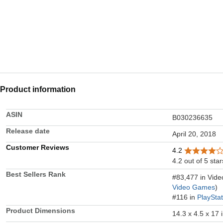
Product information
ASIN
B030236635
Release date
April 20, 2018
Customer Reviews
4.2
4.2 out of 5 star
Best Sellers Rank
#83,477 in Vid
Video Games
)
#116 in
PlaySta
Product Dimensions
14.3 x 4.5 x 17