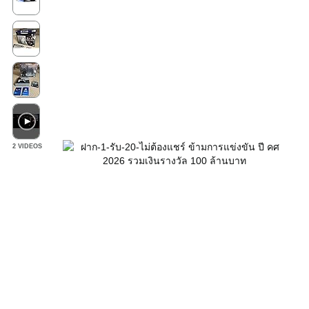
2 VIDEOS