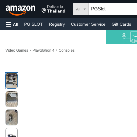
Deliver to
All
Thailand
PG SLOT
Registry
Customer Service
Gift Cards
All
›
›
Video Games
PlayStation 4
Consoles