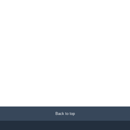
Back to top