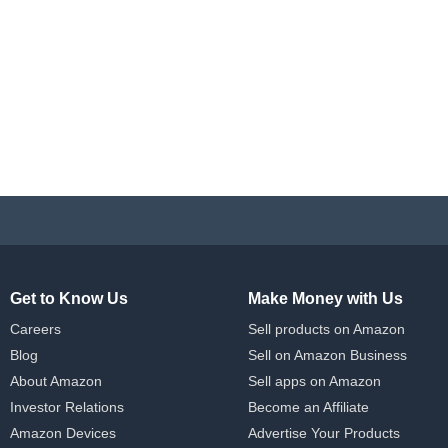
Get to Know Us
Make Money with Us
Careers
Sell products on Amazon
Blog
Sell on Amazon Business
About Amazon
Sell apps on Amazon
Investor Relations
Become an Affiliate
Amazon Devices
Advertise Your Products