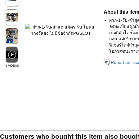
About this ite
ฝาก-1-รับ-ล่าสุ
ลงทะเบียนคุณก็
เกมกีฬาโดยไม่เส
ก่อน แค่เข้าระ
ฟีเจอร์ใหม่ล่าส
โอกาสชนะรางวั
Report an issue
2 VIDEOS
Customers who bought this item also bough