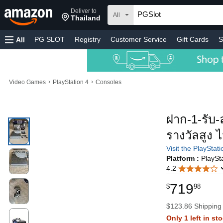
Deliver to
All
Thailand
PG SLOT
Registry
Customer Service
Gift Cards
S
All
›
›
Video Games
PlayStation 4
Consoles
ฝาก-1-รับ-
รางวัลสูง 
Visit the PlayStat
Platform :
PlaySt
4.2
719
$
98
$123.86 Shipping
Only 1 left in st