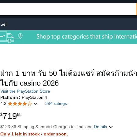
Sell
ฝาก-1-บาท-รับ-50-ไม่ต้องแชร์ สมัครก้ามนั
ไปกับ casino 2026
Visit the PlayStation Store
Platform :
PlayStation 4
4.2
394 ratings
719
$
98
$123.86 Shipping & Import Charges to Thailand
Details
Only 1 left in stock - order soon.