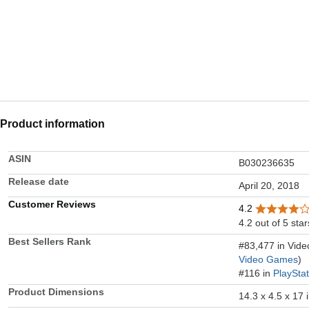
Product information
ASIN
B030236635
Release date
April 20, 2018
Customer Reviews
4.2
4.2 out of 5 star
Best Sellers Rank
#83,477 in Vid
Video Games
)
#116 in
PlaySta
Product Dimensions
14.3 x 4.5 x 17