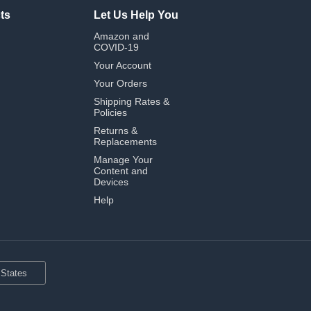
ts
Let Us Help You
Amazon and
COVID-19
Your Account
Your Orders
Shipping Rates &
Policies
Returns &
Replacements
Manage Your
Content and
Devices
Help
 States