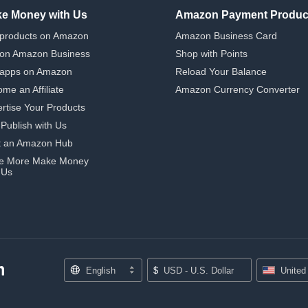
e Money with Us
Amazon Payment Produc
 products on Amazon
Amazon Business Card
 on Amazon Business
Shop with Points
 apps on Amazon
Reload Your Balance
me an Affiliate
Amazon Currency Converter
rtise Your Products
-Publish with Us
t an Amazon Hub
e More Make Money
 Us
English
$
USD - U.S. Dollar
United