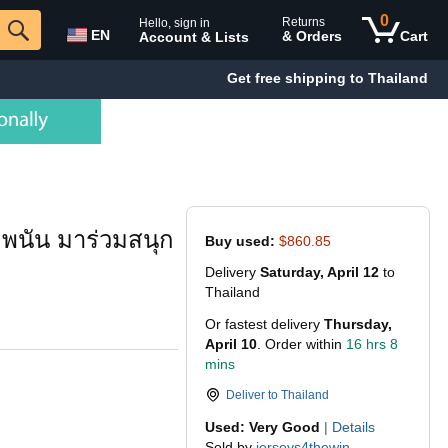
0
Returns
Hello, sign in
EN
& Orders
Cart
Account & Lists
Get free shipping to Thailand
กพนัน มาร่วมสนุก
Buy used:
$860.85
Delivery
Saturday, April 12
to
Thailand
Or fastest delivery
Thursday,
April 10
. Order within
16 hrs 8
mins
Deliver to
Thailand
Used: Very Good
|
Details
Sold by
jerseys4thewin