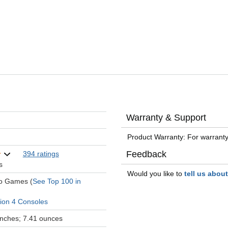
Warranty & Support
Product Warranty: For warranty
Feedback
394 ratings
s
Would you like to
tell us abou
eo Games (
See Top 100 in
tion 4 Consoles
 inches; 7.41 ounces