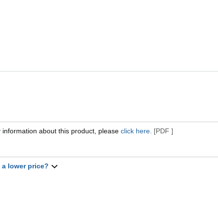
 information about this product, please
click here.
[PDF ]
t a lower price?