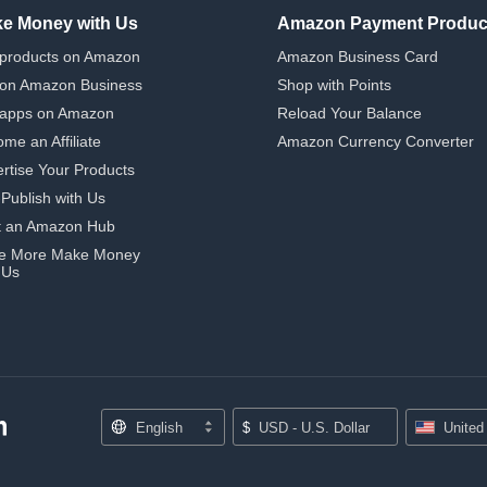
e Money with Us
Amazon Payment Produc
 products on Amazon
Amazon Business Card
 on Amazon Business
Shop with Points
 apps on Amazon
Reload Your Balance
me an Affiliate
Amazon Currency Converter
rtise Your Products
-Publish with Us
t an Amazon Hub
e More Make Money
 Us
English
$
USD - U.S. Dollar
United