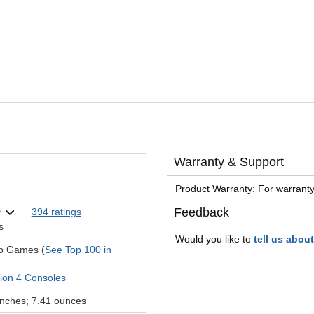
Warranty & Support
Product Warranty: For warranty
Feedback
394 ratings
s
Would you like to
tell us abou
eo Games (
See Top 100 in
tion 4 Consoles
 inches; 7.41 ounces