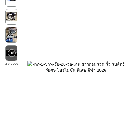
2 VIDEOS