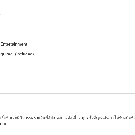
5
Entertainment
equired. (included)
แท้ และมีกิจกรรมรายวันที่อัปเดตอย่างต่อเนื่อง ทุกครั้งที่คุณเล่น จะได้รับแต้มพ
เล่น