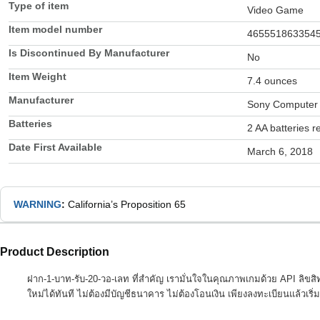
Type of item
Video Game
Item model number
465551863354
Is Discontinued By Manufacturer
No
Item Weight
7.4 ounces
Manufacturer
Sony Computer 
Batteries
2 AA batteries r
Date First Available
March 6, 2018
WARNING
:
California’s Proposition 65
Product Description
ฝาก-1-บาท-รับ-20-วอ-เลท ที่สำคัญ เรามั่นใจในคุณภาพเกมด้วย API ลิขสิทธิ์
ใหม่ได้ทันที ไม่ต้องมีบัญชีธนาคาร ไม่ต้องโอนเงิน เพียงลงทะเบียนแล้วเริ่ม