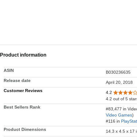
Product information
ASIN
B030236635
Release date
April 20, 2018
Customer Reviews
4.2
4.2 out of 5 star
Best Sellers Rank
#83,477 in Vid
Video Games
)
#116 in
PlaySta
Product Dimensions
14.3 x 4.5 x 17