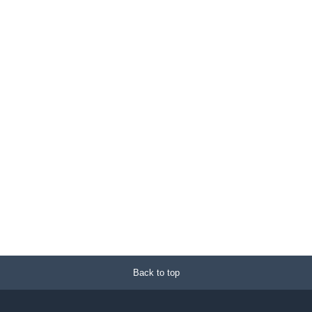
Back to top