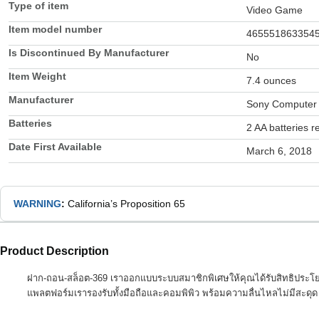
Type of item
Video Game
Item model number
465551863354
Is Discontinued By Manufacturer
No
Item Weight
7.4 ounces
Manufacturer
Sony Computer 
Batteries
2 AA batteries r
Date First Available
March 6, 2018
WARNING
:
California’s Proposition 65
Product Description
ฝาก-ถอน-สล็อต-369 เราออกแบบระบบสมาชิกพิเศษให้คุณได้รับสิทธิประโยชน์
แพลตฟอร์มเรารองรับทั้งมือถือและคอมพิพิว พร้อมความลื่นไหลไม่มีสะดุด