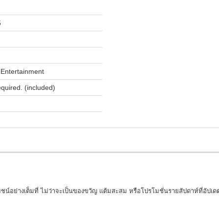
5
Entertainment
equired. (included)
อย่างเต็มที่ ไม่ว่าจะเป็นของขวัญ แต้มสะสม หรือโปรโมชั่นรายสัปดาห์ที่อัปเดต