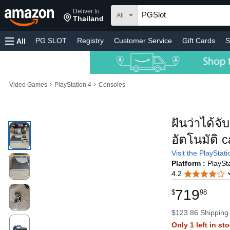
Deliver to
All
Thailand
PG SLOT
Registry
Customer Service
Gift Cards
S
All
›
›
Video Games
PlayStation 4
Consoles
ฝันว่าได้จ
อัตโนมัติ 
Visit the PlayStat
Platform :
PlaySt
4.2
719
$
98
$123.86 Shipping
Only 1 left in st