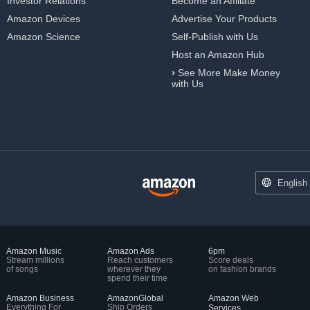
Investor Relations
Become an Affiliate
Amazon Devices
Advertise Your Products
Amazon Science
Self-Publish with Us
Host an Amazon Hub
›
See More Make Money
with Us
English
Amazon Music
Amazon Ads
6pm
Stream millions
Reach customers
Score deals
of songs
wherever they
on fashion brands
spend their time
Amazon Business
AmazonGlobal
Amazon Web
Everything For
Ship Orders
Services