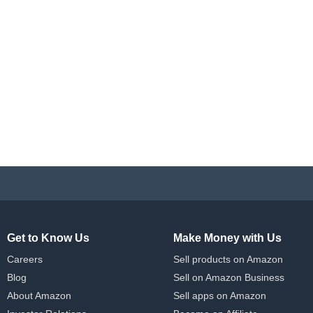
Get to Know Us
Make Money with Us
Careers
Sell products on Amazon
Blog
Sell on Amazon Business
About Amazon
Sell apps on Amazon