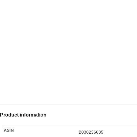
Product information
ASIN
B030236635