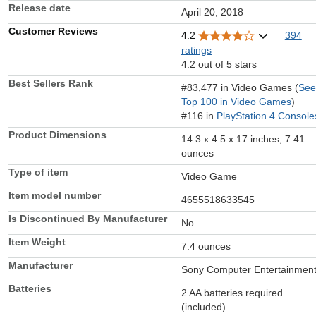
Release date
April 20, 2018
Customer Reviews
4.2
394
ratings
4.2 out of 5 stars
Best Sellers Rank
#83,477 in Video Games (
See
Top 100 in Video Games
)
#116 in
PlayStation 4 Console
Product Dimensions
14.3 x 4.5 x 17 inches; 7.41
ounces
Type of item
Video Game
Item model number
4655518633545
Is Discontinued By Manufacturer
No
Item Weight
7.4 ounces
Manufacturer
Sony Computer Entertainmen
Batteries
2 AA batteries required.
(included)