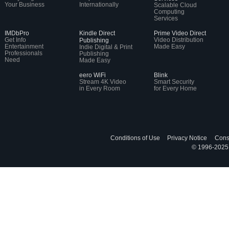
Your Business
Internationally
Scalable Cloud
Computing
Services
IMDbPro
Kindle Direct
Prime Video Direct
Get Info
Video Distribution
Publishing
Entertainment
Made Easy
Indie Digital & Print
Professionals
Publishing
Need
Made Easy
eero WiFi
Blink
Stream 4K Video
Smart Security
in Every Room
for Every Home
Conditions of Use
Privacy Notice
Cons
© 1996-2025, 