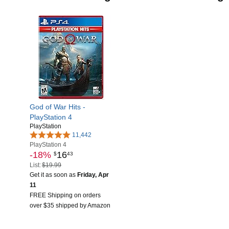
God of War Hits -
PlayStation 4
PlayStation
11,442
PlayStation 4
-18%
16
$
43
List:
$19.99
Get it as soon as
Friday, Apr
11
FREE Shipping on orders
over $35 shipped by Amazon