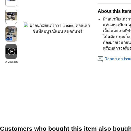
About this ite
ผ้าอนามัยแตงกว
แค่ลงทะเบียน ค
เล็ต และเกมกีฬา
ได้สมัคร คุณก็
ต้องฝากเงินก่อ
พร้อมสำรวจฟีเจ
Report an issue
2 VIDEOS
Customers who bought this item also bough