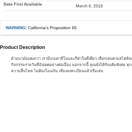
Date First Available
March 6, 2018
WARNING
:
California’s Proposition 65
Product Description
ผ้าอนามัยแตงกวา เรามีเกมคาสิโนและกีฬาในที่เดียว เลือกเล่นตามสไตล์ข
กิจกรรมรายวันที่อัปเดตอย่างต่อเนื่อง นอกจากนี้ คุณยังได้รับแต้มพิเศษ ทุก
ความลื่นไหล ไม่ต้องโอนเงิน เพียงลงทะเบียนแล้วเริ่มเล่น