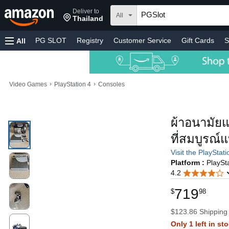
Deliver to
All
Thailand
PG SLOT
Registry
Customer Service
Gift Cards
S
All
›
›
Video Games
PlayStation 4
Consoles
ผ้าอนามัย
ที่สมบูรณ์
Visit the PlayStat
Platform :
PlaySt
4.2
719
$
98
$123.86 Shipping
Only 1 left in st