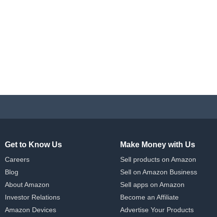
Get to Know Us
Make Money with Us
Careers
Sell products on Amazon
Blog
Sell on Amazon Business
About Amazon
Sell apps on Amazon
Investor Relations
Become an Affiliate
Amazon Devices
Advertise Your Products