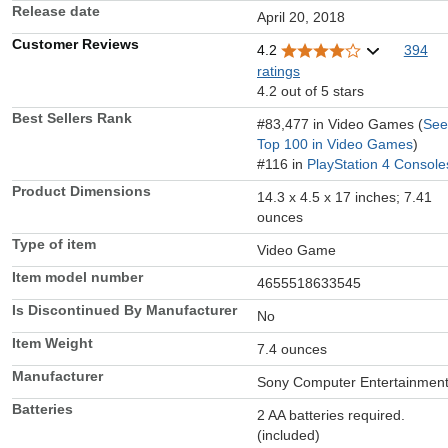
Release date
April 20, 2018
Customer Reviews
4.2
394
ratings
4.2 out of 5 stars
Best Sellers Rank
#83,477 in Video Games (
See
Top 100 in Video Games
)
#116 in
PlayStation 4 Console
Product Dimensions
14.3 x 4.5 x 17 inches; 7.41
ounces
Type of item
Video Game
Item model number
4655518633545
Is Discontinued By Manufacturer
No
Item Weight
7.4 ounces
Manufacturer
Sony Computer Entertainmen
Batteries
2 AA batteries required.
(included)