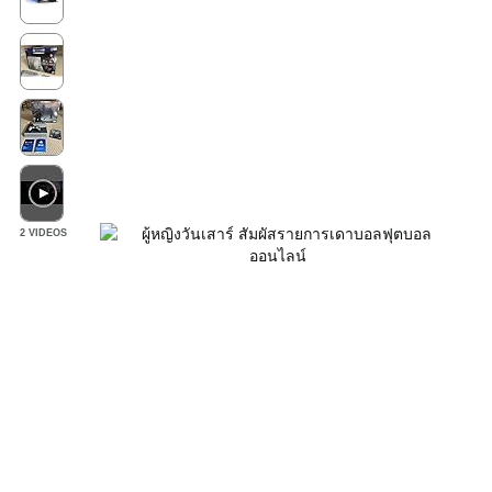
2 VIDEOS