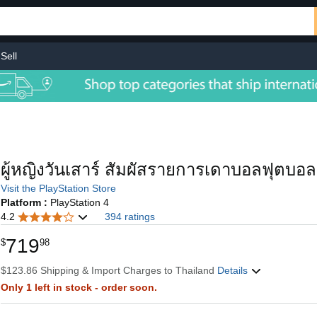
Sell
ผู้หญิงวันเสาร์ สัมผัสรายการเดาบอลฟุตบอ
Visit the PlayStation Store
Platform :
PlayStation 4
4.2
394 ratings
719
$
98
$123.86 Shipping & Import Charges to Thailand
Details
Only 1 left in stock - order soon.