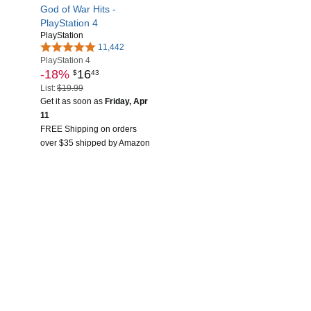
God of War Hits -
PlayStation 4
PlayStation
11,442
PlayStation 4
-18%
16
$
43
List:
$19.99
Get it as soon as
Friday, Apr
11
FREE Shipping on orders
over $35 shipped by Amazon