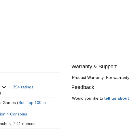
Warranty & Support
Product Warranty: For warranty
Feedback
394 ratings
s
Would you like to
tell us abou
eo Games (
See Top 100 in
tion 4 Consoles
 inches; 7.41 ounces