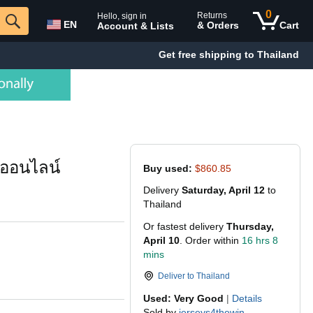
0
Returns
Hello, sign in
EN
& Orders
Cart
Account & Lists
Get free shipping to Thailand
ลออนไลน์
Buy used:
$860.85
Delivery
Saturday, April 12
to
Thailand
Or fastest delivery
Thursday,
April 10
. Order within
16 hrs 8
mins
Deliver to
Thailand
Used: Very Good
|
Details
Sold by
jerseys4thewin