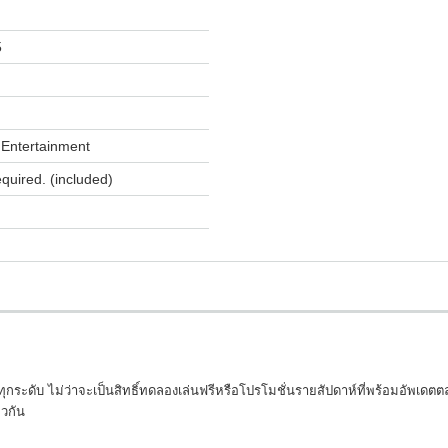
5
Entertainment
equired. (included)
ในทุกระดับ ไม่ว่าจะเป็นสิทธิ์ทดลองเล่นฟรีหรือโปรโมชั่นรายสัปดาห์ที่พร้อมอัพเ
วกัน