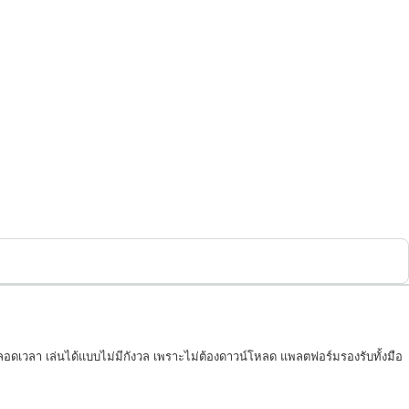
ดตตลอดเวลา เล่นได้แบบไม่มีกังวล เพราะไม่ต้องดาวน์โหลด แพลตฟอร์มรองรับทั้งมือ