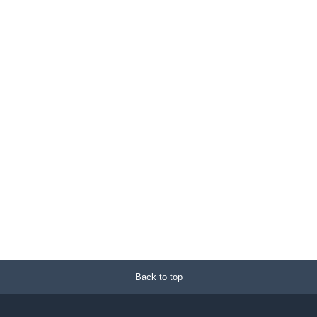
Back to top