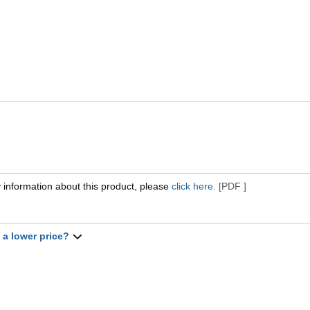
 information about this product, please
click here.
[PDF ]
t a lower price?