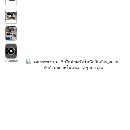
2 VIDEOS