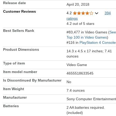
Release date
April 20, 2018
Customer Reviews
4.2
394
ratings
4.2 out of 5 stars
Best Sellers Rank
#83,477 in Video Games (
See
Top 100 in Video Games
)
#116 in
PlayStation 4 Console
Product Dimensions
14.3 x 4.5 x 17 inches; 7.41
ounces
Type of item
Video Game
Item model number
4655518633545
Is Discontinued By Manufacturer
No
Item Weight
7.4 ounces
Manufacturer
Sony Computer Entertainmen
Batteries
2 AA batteries required.
(included)