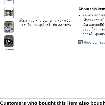
About this ite
ผล-หวย-ลาว-ออก
เพียงแค่ลงทะเบ
เล็ต และเกมกีฬา
ระบบ ก็สามารถท
ล่าสุดในทุกหม
Report an issue
2 VIDEOS
Customers who bought this item also bough