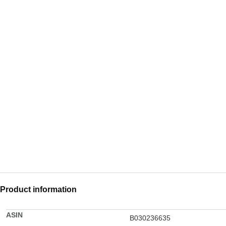
Product information
ASIN
B030236635