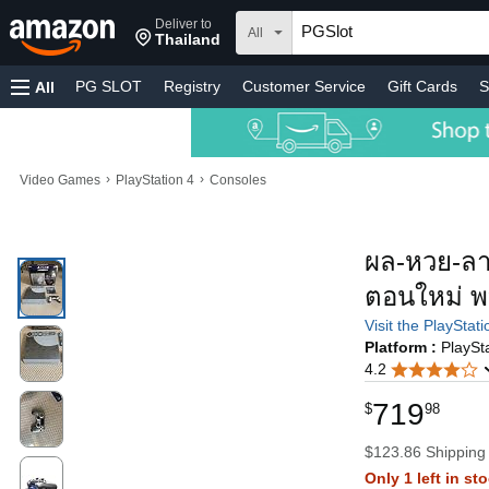
Deliver to
All
Thailand
PG SLOT
Registry
Customer Service
Gift Cards
S
All
›
›
Video Games
PlayStation 4
Consoles
ผล-หวย-ลา
ตอนใหม่ พ
Visit the PlayStat
Platform :
PlaySt
4.2
719
$
98
$123.86 Shipping
Only 1 left in st