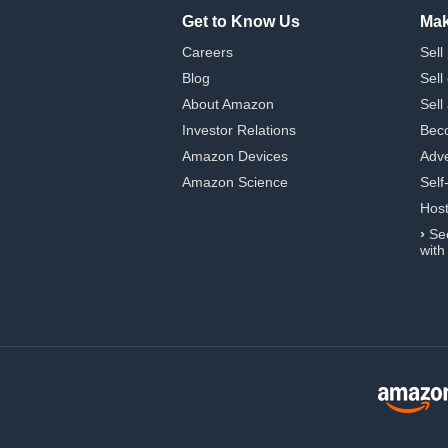
Get to Know Us
Mak
Careers
Sell
Blog
Sell
About Amazon
Sell
Investor Relations
Beco
Amazon Devices
Adve
Amazon Science
Self
Hos
›
Se
with