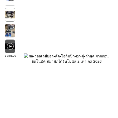
2 VIDEOS