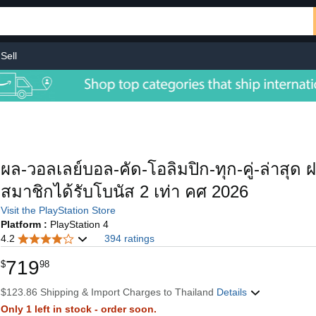
Sell
ผล-วอลเลย์บอล-คัด-โอลิมปิก-ทุก-คู่-ล่าสุด
สมาชิกได้รับโบนัส 2 เท่า คศ 2026
Visit the PlayStation Store
Platform :
PlayStation 4
4.2
394 ratings
719
$
98
$123.86 Shipping & Import Charges to Thailand
Details
Only 1 left in stock - order soon.