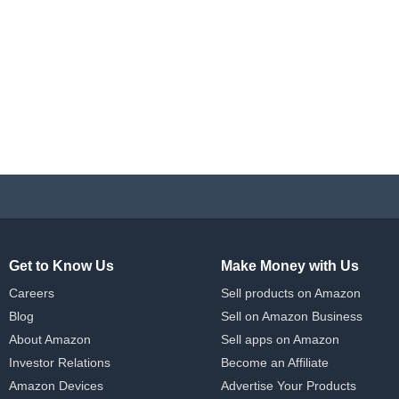
Get to Know Us
Make Money with Us
Careers
Sell products on Amazon
Blog
Sell on Amazon Business
About Amazon
Sell apps on Amazon
Investor Relations
Become an Affiliate
Amazon Devices
Advertise Your Products