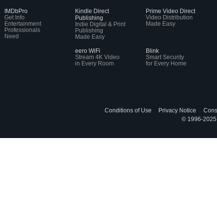
IMDbPro
Kindle Direct
Prime Video Direct
Get Info
Video Distribution
Publishing
Entertainment
Made Easy
Indie Digital & Print
Professionals
Publishing
Need
Made Easy
eero WiFi
Blink
Stream 4K Video
Smart Security
in Every Room
for Every Home
Conditions of Use
Privacy Notice
Cons
© 1996-2025, 