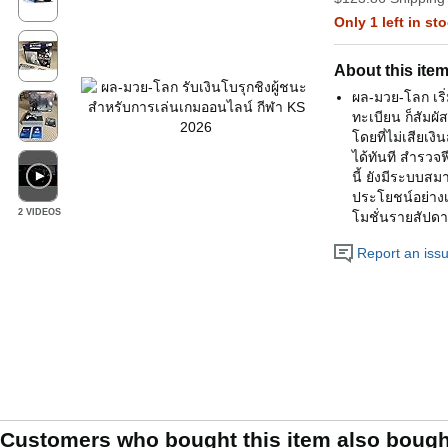
Only 1 left in st
About this ite
ผล-มวย-โลก เริ
ทะเบียน ก็สัมผั
โดยที่ไม่เสียเ
ได้ทันที สำรวจ
นี้ ยังมีระบบสม
ประโยชน์อย่างเ
2 VIDEOS
โมชั่นรายสัปดาห
Report an issue
Customers who bought this item also bough