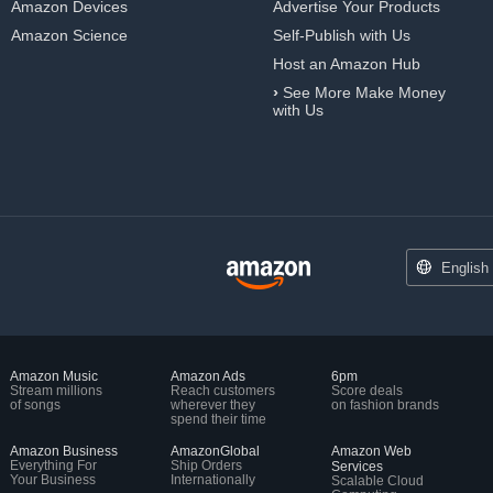
Amazon Devices
Advertise Your Products
Amazon Science
Self-Publish with Us
Host an Amazon Hub
›
See More Make Money
with Us
English
Amazon Music
Amazon Ads
6pm
Stream millions
Reach customers
Score deals
of songs
wherever they
on fashion brands
spend their time
Amazon Business
AmazonGlobal
Amazon Web
Everything For
Ship Orders
Services
Your Business
Internationally
Scalable Cloud